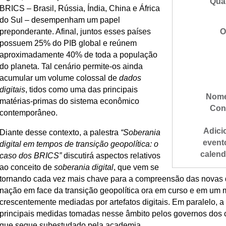
Qua
BRICS – Brasil, Rússia, Índia, China e África
do Sul – desempenham um papel
preponderante. Afinal, juntos esses países
O
possuem 25% do PIB global e reúnem
aproximadamente 40% de toda a população
do planeta. Tal cenário permite-os ainda
acumular um volume colossal de
dados
digitais
, tidos como uma das principais
Nome
matérias-primas do sistema econômico
Con
contemporâneo.
Adici
Diante desse contexto, a palestra
“Soberania
event
digital em tempos de transição geopolítica: o
calend
caso dos BRICS”
discutirá aspectos relativos
ao conceito de
soberania digital
, que vem se
tornando cada vez mais chave para a compreensão das novas 
nação em face da transição geopolítica ora em curso e em um 
crescentemente mediadas por artefatos digitais. Em paralelo, 
principais medidas tomadas nesse âmbito pelos governos dos 
que segue subestudado pela academia.