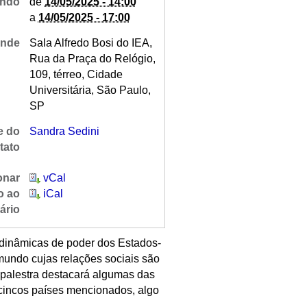
ndo
de
14/05/2025 - 14:00
a
14/05/2025 - 17:00
nde
Sala Alfredo Bosi do IEA,
Rua da Praça do Relógio,
109, térreo, Cidade
Universitária, São Paulo,
SP
 do
Sandra Sedini
tato
onar
vCal
o ao
iCal
ário
dinâmicas de poder dos Estados-
mundo cujas relações sociais são
a palestra destacará algumas das
cincos países mencionados, algo