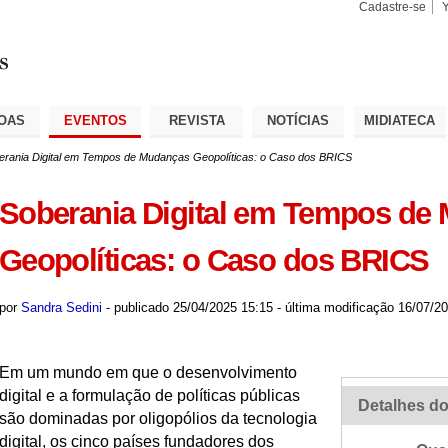
Cadastre-se
Busca
Busca
Avançad
OAS
EVENTOS
REVISTA
NOTÍCIAS
MIDIATECA
erania Digital em Tempos de Mudanças Geopolíticas: o Caso dos BRICS
Soberania Digital em Tempos de
Geopolíticas: o Caso dos BRICS
por
Sandra Sedini
-
publicado
25/04/2025 15:15
-
última modificação
16/07/20
Em um mundo em que o desenvolvimento
digital e a formulação de políticas públicas
Detalhes do
são dominadas por oligopólios da tecnologia
digital, os cinco países fundadores dos