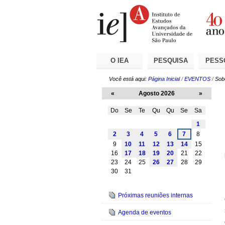
Ir
Ferramentas
Seções
para
Pessoais
o
conteúdo.
|
Ir
para
a
O IEA
PESQUISA
PESS
navegação
Você está aqui:
Página Inicial
/
EVENTOS
/
Sob
«
Agosto 2026
»
Do
Se
Te
Qu
Qu
Se
Sa
Agosto
1
2
3
4
5
6
7
8
9
10
11
12
13
14
15
16
17
18
19
20
21
22
23
24
25
26
27
28
29
30
31
Navegação
Próximas reuniões internas
Agenda de eventos