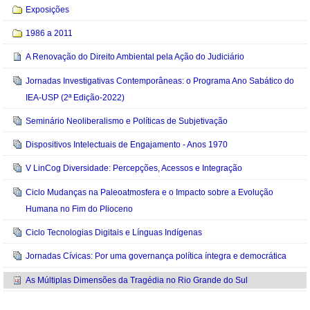
Exposições
1986 a 2011
A Renovação do Direito Ambiental pela Ação do Judiciário
Jornadas Investigativas Contemporâneas: o Programa Ano Sabático do
IEA-USP (2ª Edição-2022)
Seminário Neoliberalismo e Políticas de Subjetivação
Dispositivos Intelectuais de Engajamento - Anos 1970
V LinCog Diversidade: Percepções, Acessos e Integração
Ciclo Mudanças na Paleoatmosfera e o Impacto sobre a Evolução
Humana no Fim do Plioceno
Ciclo Tecnologias Digitais e Línguas Indígenas
Jornadas Cívicas: Por uma governança política íntegra e democrática
As Múltiplas Dimensões da Tragédia no Rio Grande do Sul