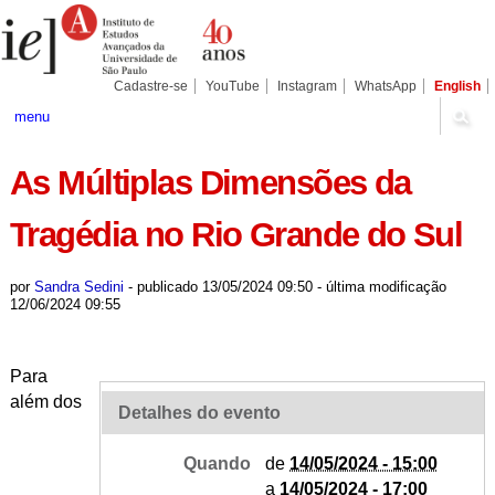
Ir
Ferramentas
Seções
para
Pessoais
o
conteúdo.
|
Cadastre-se
YouTube
Instagram
WhatsApp
English
Ir
para
menu
a
navegação
As Múltiplas Dimensões da
Tragédia no Rio Grande do Sul
por
Sandra Sedini
-
publicado
13/05/2024 09:50
-
última modificação
12/06/2024 09:55
Para
além dos
Detalhes do evento
Quando
de
14/05/2024 - 15:00
a
14/05/2024 - 17:00