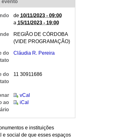
 evento
ndo
de
10/11/2023 - 09:00
a
15/11/2023 - 19:00
nde
REGIÃO DE CÓRDOBA
(VIDE PROGRAMAÇÃO)
 do
Cláudia R. Pereira
tato
e do
11 30911686
tato
onar
vCal
o ao
iCal
ário
onumentos e instituições
al e social de que esses espaços