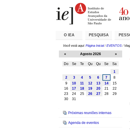
Ir
Ferramentas
Seções
para
Pessoais
o
conteúdo.
|
Ir
para
a
O IEA
PESQUISA
PESS
navegação
Você está aqui:
Página Inicial
/
EVENTOS
/
Via
«
Agosto 2026
»
Do
Se
Te
Qu
Qu
Se
Sa
Agosto
1
2
3
4
5
6
7
8
9
10
11
12
13
14
15
16
17
18
19
20
21
22
23
24
25
26
27
28
29
30
31
Navegação
Próximas reuniões internas
Agenda de eventos