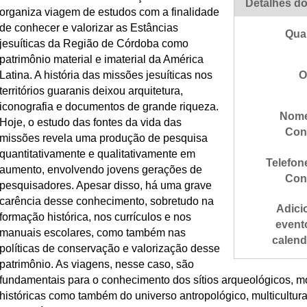
Detalhes do
organiza viagem de estudos com a finalidade
de conhecer e valorizar as Estâncias
Qua
jesuíticas da Região de Córdoba como
patrimônio material e imaterial da América
Latina. A história das missões jesuíticas nos
O
territórios guaranis deixou arquitetura,
iconografia e documentos de grande riqueza.
Nome
Hoje, o estudo das fontes da vida das
Con
missões revela uma produção de pesquisa
quantitativamente e qualitativamente em
Telefon
aumento, envolvendo jovens gerações de
Con
pesquisadores. Apesar disso, há uma grave
carência desse conhecimento, sobretudo na
Adici
formação histórica, nos currículos e nos
event
manuais escolares, como também nas
calend
políticas de conservação e valorização desse
patrimônio. As viagens, nesse caso, são
fundamentais para o conhecimento dos sítios arqueológicos, m
históricas como também do universo antropológico, multicultur