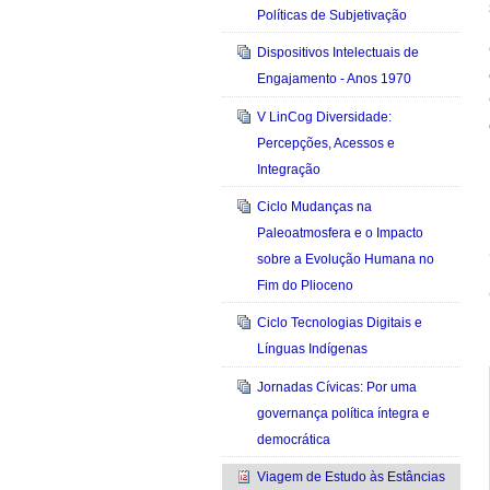
Políticas de Subjetivação
Dispositivos Intelectuais de
Engajamento - Anos 1970
V LinCog Diversidade:
Percepções, Acessos e
Integração
Ciclo Mudanças na
Paleoatmosfera e o Impacto
sobre a Evolução Humana no
Fim do Plioceno
Ciclo Tecnologias Digitais e
Línguas Indígenas
Jornadas Cívicas: Por uma
governança política íntegra e
democrática
Viagem de Estudo às Estâncias