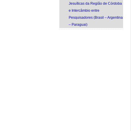
Jesuíticas da Região de Córdoba
e Intercâmbio entre
Pesquisadores (Brasil – Argentina
– Paraguai)