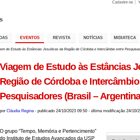
Cadastre-se
Busca
Busca
Avançad
OAS
EVENTOS
REVISTA
NOTÍCIAS
MIDIATECA
gem de Estudo às Estâncias Jesuíticas da Região de Córdoba e Intercâmbio entre Pesquisado
Viagem de Estudo às Estâncias Je
Região de Córdoba e Intercâmbio
Pesquisadores (Brasil – Argentina
por
Cláudia Regina
-
publicado
24/10/2023 09:50
-
última modificação
24/10/2
O grupo “Tempo, Memória e Pertencimento”
do Instituto de Estudos Avançados da USP