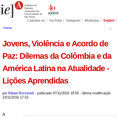
Ir
Ferramentas
Seções
para
Pessoais
o
conteúdo.
|
Cadastre-se
YouTube
Instagram
WhatsApp
English
Ir
para
menu
a
navegação
Jovens, Violência e Acordo de
Paz: Dilemas da Colômbia e da
América Latina na Atualidade -
Lições Aprendidas
por
Rafael Borsanelli
-
publicado
07/11/2016 19:55
-
última modificação
23/11/2016 17:52
A