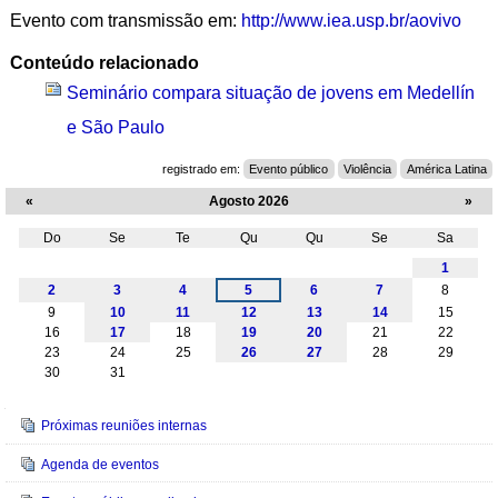
Evento com transmissão em:
http://www.iea.usp.br/aovivo
Conteúdo relacionado
Seminário compara situação de jovens em Medellín
e São Paulo
registrado em:
Evento público
Violência
América Latina
«
Agosto 2026
»
Do
Se
Te
Qu
Qu
Se
Sa
Agosto
1
2
3
4
5
6
7
8
9
10
11
12
13
14
15
16
17
18
19
20
21
22
23
24
25
26
27
28
29
30
31
Navegação
Próximas reuniões internas
Agenda de eventos