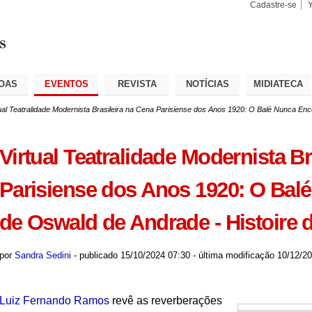
Cadastre-se
Busca
Busca
Avançad
OAS
EVENTOS
REVISTA
NOTÍCIAS
MIDIATECA
ual Teatralidade Modernista Brasileira na Cena Parisiense dos Anos 1920: O Balé Nunca Ence
Virtual Teatralidade Modernista Br
Parisiense dos Anos 1920: O Ba
de Oswald de Andrade - Histoire de
por
Sandra Sedini
-
publicado
15/10/2024 07:30
-
última modificação
10/12/20
Luiz Fernando Ramos
revê as reverberações