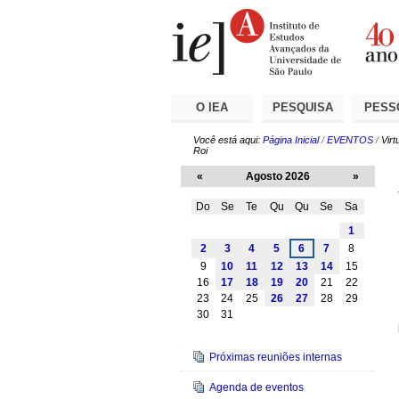
Ir
Ferramentas
Seções
para
Pessoais
o
conteúdo.
|
Ir
para
a
O IEA
PESQUISA
PESS
navegação
Você está aqui:
Página Inicial
/
EVENTOS
/
Virt
Roi
«
Agosto 2026
»
Do
Se
Te
Qu
Qu
Se
Sa
Agosto
1
2
3
4
5
6
7
8
9
10
11
12
13
14
15
16
17
18
19
20
21
22
23
24
25
26
27
28
29
30
31
Navegação
Próximas reuniões internas
Agenda de eventos