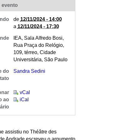
 evento
ndo
de
12/11/2024 - 14:00
a
12/11/2024 - 17:30
nde
IEA, Sala Alfredo Bosi,
Rua Praça do Relógio,
109, térreo, Cidade
Universitária, São Paulo
 do
Sandra Sedini
tato
onar
vCal
o ao
iCal
ário
e assistiu no Théâtre des
 de Andrade escreveu o argumento