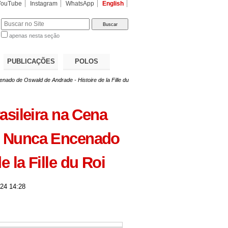
YouTube
Instagram
WhatsApp
English
apenas nesta seção
a…
PUBLICAÇÕES
POLOS
nado de Oswald de Andrade - Histoire de la Fille du
asileira na Cena
lé Nunca Encenado
 la Fille du Roi
24 14:28