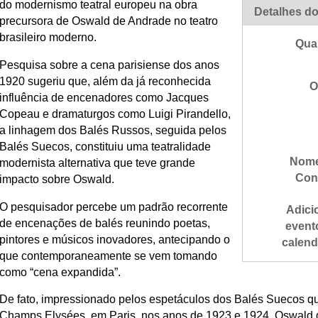
do modernismo teatral europeu na obra
Detalhes do
precursora de Oswald de Andrade no teatro
brasileiro moderno.
Qua
Pesquisa sobre a cena parisiense dos anos
1920 sugeriu que, além da já reconhecida
O
influência de encenadores como Jacques
Copeau e dramaturgos como Luigi Pirandello,
a linhagem dos Balés Russos, seguida pelos
Balés Suecos, constituiu uma teatralidade
Nome
modernista alternativa que teve grande
Con
impacto sobre Oswald.
O pesquisador percebe um padrão recorrente
Adici
de encenações de balés reunindo poetas,
event
pintores e músicos inovadores, antecipando o
calend
que contemporaneamente se vem tomando
como “cena expandida”.
De fato, impressionado pelos espetáculos dos Balés Suecos qu
Champs Elysées, em Paris, nos anos de 1923 e 1924, Oswald