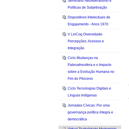
Seminário Neoliberalismo e
Políticas de Subjetivação
Dispositivos Intelectuais de
Engajamento - Anos 1970
V LinCog Diversidade:
Percepções, Acessos e
Integração
Ciclo Mudanças na
Paleoatmosfera e o Impacto
sobre a Evolução Humana no
Fim do Plioceno
Ciclo Tecnologias Digitais e
Línguas Indígenas
Jornadas Cívicas: Por uma
governança política íntegra e
democrática
Virtual Teatralidade Modernista