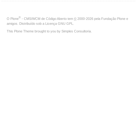
®
O
Plone
- CMS/WCM de Código Aberto
tem
©
2000-2026 pela
Fundação Plone
e
amigos. Distribuído sob a
Licença GNU GPL
.
This Plone Theme brought to you by
Simples Consultoria
.