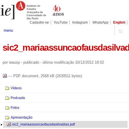
Ir
Ferramentas
Seções
para
Pessoais
o
conteúdo.
|
Cadastre-se
YouTube
Instagram
WhatsApp
English
Ir
para
menu
a
navegação
sic2_mariaassuncaofausdasilvad
por ieausp
-
publicado
-
última modificação
10/12/2012 18:02
— PDF document, 2568 kB (2630511 bytes)
Navegação
Vídeos
Podcasts
Fotos
Apresentação
sic2_mariaassuncaofausdasilvadias.pdf