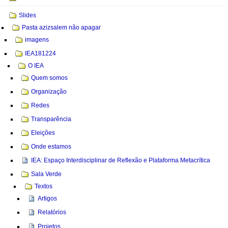
Slides
Pasta azizsalem não apagar
imagens
IEA181224
O IEA
Quem somos
Organização
Redes
Transparência
Eleições
Onde estamos
IEA: Espaço Interdisciplinar de Reflexão e Plataforma Metacrítica
Sala Verde
Textos
Artigos
Relatórios
Projetos