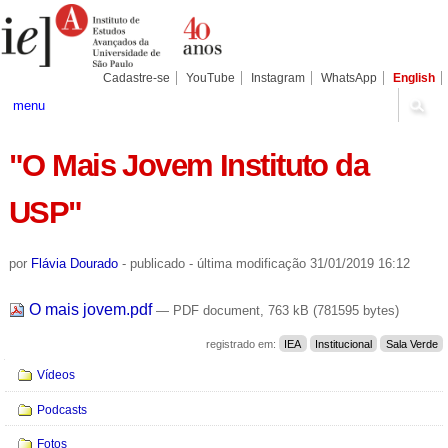
Ir
Ferramentas
Seções
para
Pessoais
o
conteúdo.
|
Cadastre-se
YouTube
Instagram
WhatsApp
English
Ir
para
menu
a
navegação
"O Mais Jovem Instituto da
USP"
por
Flávia Dourado
-
publicado
-
última modificação
31/01/2019 16:12
O mais jovem.pdf
— PDF document, 763 kB (781595 bytes)
registrado em:
IEA
Institucional
Sala Verde
Navegação
Vídeos
Podcasts
Fotos