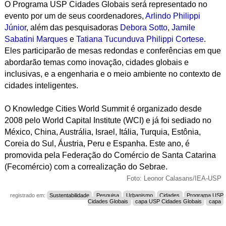
O Programa USP Cidades Globais será representado no
evento por um de seus coordenadores,
Arlindo Philippi
Júnior
, além das pesquisadoras
Debora Sotto
,
Jamile
Sabatini Marques
e
Tatiana Tucunduva Philippi Cortese
.
Eles participarão de mesas redondas e conferências em que
abordarão temas como inovação, cidades globais e
inclusivas, e a engenharia e o meio ambiente no contexto de
cidades inteligentes.
O Knowledge Cities World Summit é organizado desde
2008 pelo World Capital Institute (WCI) e já foi sediado no
México, China, Austrália, Israel, Itália, Turquia, Estônia,
Coreia do Sul, Áustria, Peru e Espanha. Este ano, é
promovida pela Federação do Comércio de Santa Catarina
(Fecomércio) com a correalização do Sebrae.
Foto: Leonor Calasans/IEA-USP
registrado em:
Sustentabilidade
Pesquisa
Urbanismo
Cidades
Programa USP
Cidades Globais
capa USP Cidades Globais
capa