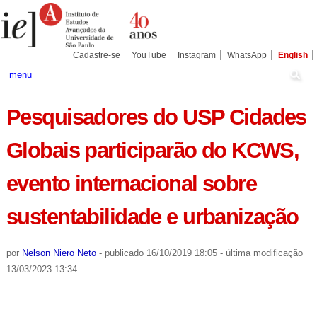
Ir
Ferramentas
Seções
para
Pessoais
o
conteúdo.
|
Cadastre-se
YouTube
Instagram
WhatsApp
English
Ir
para
menu
a
navegação
Pesquisadores do USP Cidades
Globais participarão do KCWS,
evento internacional sobre
sustentabilidade e urbanização
por
Nelson Niero Neto
-
publicado
16/10/2019 18:05
-
última modificação
13/03/2023 13:34