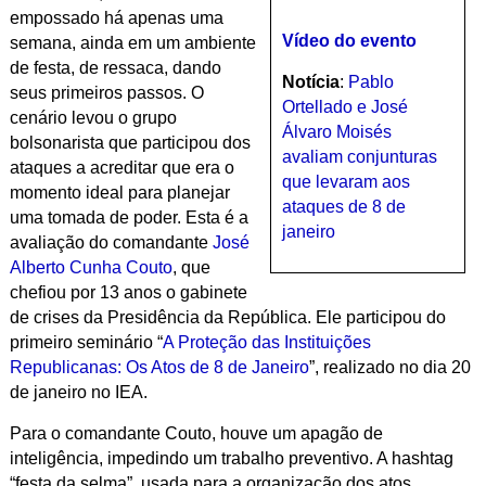
empossado há apenas uma
Vídeo do evento
semana, ainda em um ambiente
de festa, de ressaca, dando
Notícia
:
Pablo
seus primeiros passos. O
Ortellado e José
cenário levou o grupo
Álvaro Moisés
bolsonarista que participou dos
avaliam conjunturas
ataques a acreditar que era o
que levaram aos
momento ideal para planejar
ataques de 8 de
uma tomada de poder. Esta é a
janeiro
avaliação do comandante
José
Alberto Cunha Couto
, que
chefiou por 13 anos o gabinete
de crises da Presidência da República. Ele participou do
primeiro seminário “
A Proteção das Instituições
Republicanas: Os Atos de 8 de Janeiro
”, realizado no dia 20
de janeiro no IEA.
Para o comandante Couto, houve um apagão de
inteligência, impedindo um trabalho preventivo. A hashtag
“festa da selma”, usada para a organização dos atos,