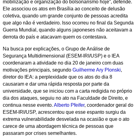
mobilização e organização do bolsonarismo hoje”, defende.
Ele associou os atos em Brasília ao conceito de delusão
coletiva, quando um grande conjunto de pessoas acredita
que algo não é verdadeiro. Isso ocorreu no final da Segunda
Guerra Mundial, quando alguns japoneses não aceitavam a
derrota do país e atacavam quem os contestava.
Na busca por explicações, o Grupo de Análise de
Segurança Multidimensional (ESEM-IRI/USP) e o IEA
coordenaram a atividade no dia 20 de janeiro com duas
motivações principais, segundo
Guilherme Ary Plonski
,
diretor do IEA: a perplexidade que os atos do dia 8
causaram e dar uma rápida resposta por parte da
universidade, que se iniciou com a carta redigida no próprio
dia dos ataques, seguiu no ato na Faculdade de Direito, e
continua nesse evento.
Alberto Pfeifer
, coordenador geral do
ESEM-IRI/USP, acrescentou que esse espanto surgiu da
extrema vulnerabilidade desvelada na ocasião e que o ato
carece de uma abordagem técnica de pessoas que
passaram por crises semelhantes.