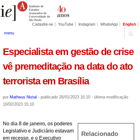
Ir
Ferramentas
Seções
para
Pessoais
o
conteúdo.
|
Cadastre-se
YouTube
Instagram
WhatsApp
English
Ir
para
menu
a
navegação
Especialista em gestão de crise
vê premeditação na data do ato
terrorista em Brasília
por
Matheus Nistal
-
publicado
26/01/2023 16:10
-
última modificação
10/02/2023 15:10
No dia 8 de janeiro, os poderes
Legislativo e Judiciário estavam
Relacionado
em recesso, e o Executivo