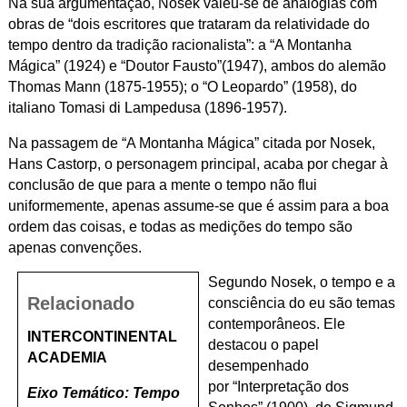
Na sua argumentação, Nosek valeu-se de analogias com
obras de “dois escritores que trataram da relatividade do
tempo dentro da tradição racionalista”: a “A Montanha
Mágica” (1924) e “Doutor Fausto”(1947), ambos do alemão
Thomas Mann (1875-1955); o “O Leopardo” (1958), do
italiano Tomasi di Lampedusa (1896-1957).
Na passagem de “A Montanha Mágica” citada por Nosek,
Hans Castorp, o personagem principal, acaba por chegar à
conclusão de que para a mente o tempo não flui
uniformemente, apenas assume-se que é assim para a boa
ordem das coisas, e todas as medições do tempo são
apenas convenções.
Segundo Nosek, o tempo e a
Relacionado
consciência do eu são temas
contemporâneos. Ele
INTERCONTINENTAL
destacou o papel
ACADEMIA
desempenhado
por “Interpretação dos
Eixo Temático: Tempo