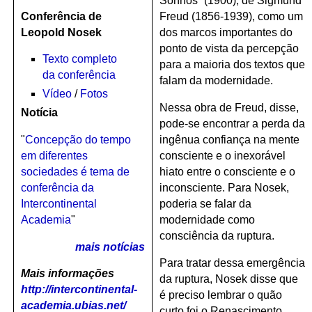
Sonhos” (1900), de Sigmund
Conferência de
Freud (1856-1939), como um
Leopold Nosek
dos marcos importantes do
ponto de vista da percepção
Texto completo
para a maioria dos textos que
da conferência
falam da modernidade.
Vídeo
/
Fotos
Nessa obra de Freud, disse,
Notícia
pode-se encontrar a perda da
"
Concepção do tempo
ingênua confiança na mente
em diferentes
consciente e o inexorável
sociedades é tema de
hiato entre o consciente e o
conferência da
inconsciente. Para Nosek,
Intercontinental
poderia se falar da
Academia
"
modernidade como
consciência da ruptura.
mais notícias
Para tratar dessa emergência
Mais informações
da ruptura, Nosek disse que
http://intercontinental-
é preciso lembrar o quão
academia.ubias.net/
curto foi o Renascimento,