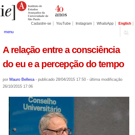
Ir
Ferramentas
Seções
para
Pessoais
o
conteúdo.
|
Cadastre-se
YouTube
Instagram
WhatsApp
English
Ir
para
menu
a
navegação
A relação entre a consciência
do eu e a percepção do tempo
por
Mauro Bellesa
-
publicado
28/04/2015 17:50
-
última modificação
26/10/2015 17:06