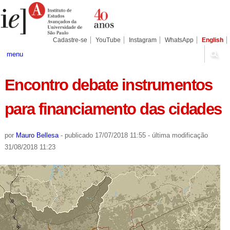
Ir
Ferramentas
Seções
para
Pessoais
o
conteúdo.
|
Cadastre-se
YouTube
Instagram
WhatsApp
English
Ir
para
menu
a
navegação
Encontro debate instrumentos
para financiamento das cidades
por
Mauro Bellesa
-
publicado
17/07/2018 11:55
-
última modificação
31/08/2018 11:23