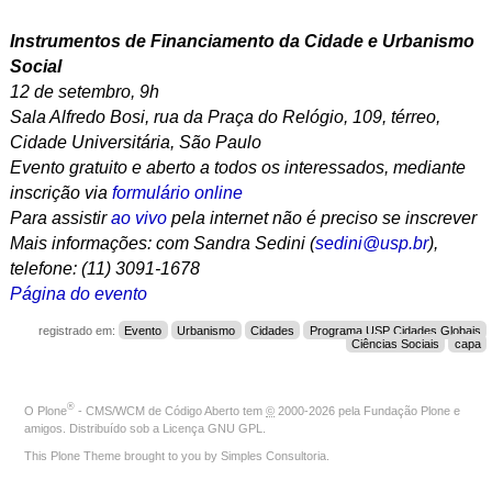
Instrumentos de Financiamento da Cidade e Urbanismo
Social
12 de setembro, 9h
Sala Alfredo Bosi, rua da Praça do Relógio, 109, térreo,
Cidade Universitária, São Paulo
Evento gratuito e aberto a todos os interessados, mediante
inscrição via
formulário online
Para assistir
ao vivo
pela internet não é preciso se inscrever
Mais informações: com Sandra Sedini (
sedini@usp.br
),
telefone: (11) 3091-1678
Página do evento
registrado em:
Evento
Urbanismo
Cidades
Programa USP Cidades Globais
Ciências Sociais
capa
®
O
Plone
- CMS/WCM de Código Aberto
tem
©
2000-2026 pela
Fundação Plone
e
amigos. Distribuído sob a
Licença GNU GPL
.
This Plone Theme brought to you by
Simples Consultoria
.