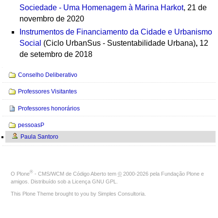
Sociedade - Uma Homenagem à Marina Harkot
, 21 de
novembro de 2020
Instrumentos de Financiamento da Cidade e Urbanismo
Social
(Ciclo UrbanSus - Sustentabilidade Urbana)
,
12
de setembro de 2018
Navegação
Conselho Deliberativo
Professores Visitantes
Professores honorários
pessoasP
Paula Santoro
®
O
Plone
- CMS/WCM de Código Aberto
tem
©
2000-2026 pela
Fundação Plone
e
amigos. Distribuído sob a
Licença GNU GPL
.
This Plone Theme brought to you by
Simples Consultoria
.