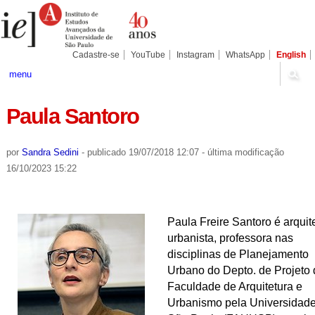
Ir
Ferramentas
Seções
para
Pessoais
o
conteúdo.
|
Cadastre-se
YouTube
Instagram
WhatsApp
English
Ir
para
menu
a
navegação
Paula Santoro
por
Sandra Sedini
-
publicado
19/07/2018 12:07
-
última modificação
16/10/2023 15:22
Paula Freire Santoro é a
rquit
urbanista, professora nas
disciplinas de Planejamento
Urbano do Depto. de Projeto 
Faculdade de Arquitetura e
Urbanismo pela Universidad