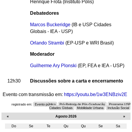
Henrique Frota (Instituto Pólis)
Debatedores
Marcos Buckeridge
(IB e USP Cidades
Globais - IEA - USP)
Orlando Strambi
(EP-USP e WRI Brasil)
Moderador
Guilherme Ary Plonski
(EP, FEA e IEA - USP)
12h30
Discussões sobre a carta e encerramento
Evento com transmissão em:
https://youtu.be/1w3ENBziv2E
registrado em:
Evento público
Pró-Reitoria de Pós-Graduação
Programa USP
Cidades Globais
Mobilidade Urbana
Inclusão Social
«
Agosto 2026
»
Do
Se
Te
Qu
Qu
Se
Sa
Agosto