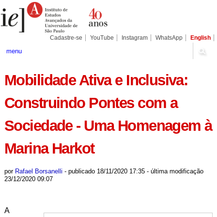
Ir
Ferramentas
para
Pessoais
o
conteúdo.
|
Cadastre-se
YouTube
Instagram
WhatsApp
English
Ir
para
menu
a
navegação
Mobilidade Ativa e Inclusiva:
Construindo Pontes com a
Sociedade - Uma Homenagem à
Marina Harkot
por
Rafael Borsanelli
-
publicado
18/11/2020 17:35
-
última modificação
23/12/2020 09:07
A