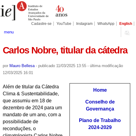
Ir
Ferramentas
Seções
para
Pessoais
o
conteúdo.
|
Cadastre-se
YouTube
Instagram
WhatsApp
English
Ir
para
menu
a
navegação
Carlos Nobre, titular da cátedra
por
Mauro Bellesa
-
publicado
11/03/2025 13:55
-
última modificação
12/03/2025 16:01
Além de titular da Cátedra
Home
Clima & Sustentabilidade,
que assumiu em 18 de
Conselho de
dezembro de 2024 para um
Governança
mandato de um ano, com a
Plano de Trabalho
possibilidade de
2024-2029
reconduções, o
climatologista Carlos Nobre