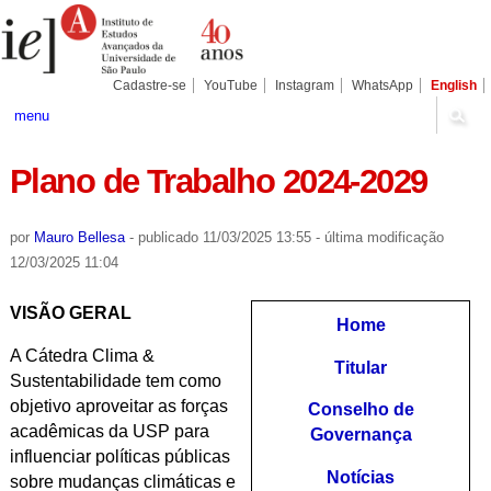
Ir
Ferramentas
Seções
para
Pessoais
o
conteúdo.
|
Cadastre-se
YouTube
Instagram
WhatsApp
English
Ir
para
menu
a
navegação
Plano de Trabalho 2024-2029
por
Mauro Bellesa
-
publicado
11/03/2025 13:55
-
última modificação
12/03/2025 11:04
VISÃO GERAL
Home
A Cátedra Clima &
Titular
Sustentabilidade tem como
objetivo aproveitar as forças
Conselho de
acadêmicas da USP para
Governança
influenciar políticas públicas
Notícias
sobre mudanças climáticas e