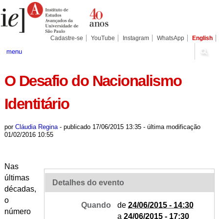
Ir
Ferramentas
para
Pessoais
o
conteúdo.
|
Cadastre-se
YouTube
Instagram
WhatsApp
English
Ir
para
menu
a
navegação
O Desafio do Nacionalismo
Identitário
por
Cláudia Regina
-
publicado
17/06/2015 13:35
-
última modificação
01/02/2016 10:55
Nas
últimas
Detalhes do evento
décadas,
o
Quando
de
24/06/2015 - 14:30
número
a
24/06/2015 - 17:30