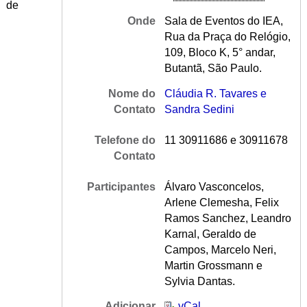
de
Onde
Sala de Eventos do IEA,
Rua da Praça do Relógio,
109, Bloco K, 5° andar,
Butantã, São Paulo.
Nome do
Cláudia R. Tavares e
Contato
Sandra Sedini
Telefone do
11 30911686 e 30911678
Contato
Participantes
Álvaro Vasconcelos,
Arlene Clemesha, Felix
Ramos Sanchez, Leandro
Karnal, Geraldo de
Campos, Marcelo Neri,
Martin Grossmann e
Sylvia Dantas.
Adicionar
vCal