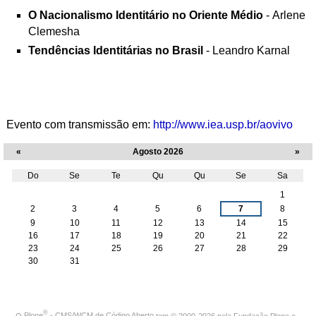
O Nacionalismo Identitário no Oriente Médio
- Arlene
Clemesha
Tendências Identitárias no Brasil
- Leandro Karnal
Evento com transmissão em:
http://www.iea.usp.br/aovivo
«
Agosto 2026
»
Do
Se
Te
Qu
Qu
Se
Sa
Agosto
1
2
3
4
5
6
7
8
9
10
11
12
13
14
15
16
17
18
19
20
21
22
23
24
25
26
27
28
29
30
31
®
O
Plone
- CMS/WCM de Código Aberto
tem
©
2000-2026 pela
Fundação Plone
e