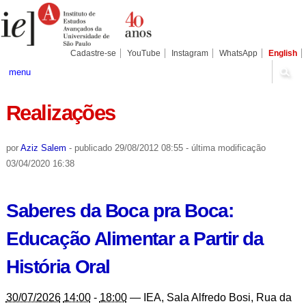
Ir
Ferramentas
Seções
para
Pessoais
o
conteúdo.
|
Cadastre-se
YouTube
Instagram
WhatsApp
English
Ir
para
menu
a
navegação
Realizações
por
Aziz Salem
-
publicado
29/08/2012 08:55
-
última modificação
03/04/2020 16:38
Saberes da Boca pra Boca:
Educação Alimentar a Partir da
História Oral
30/07/2026
14:00
-
18:00
—
IEA, Sala Alfredo Bosi, Rua da