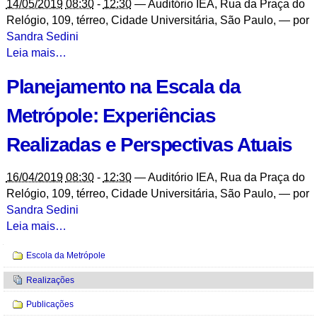
14/05/2019
08:30
-
12:30
—
Auditório IEA, Rua da Praça do
Direito
Relógio, 109, térreo, Cidade Universitária, São Paulo
,
—
por
Urbanístico
Sandra Sedini
-
Cidades
Leia mais…
Para
Planejamento na Escala da
Todos
e
Metrópole: Experiências
Para
Cada
Realizadas e Perspectivas Atuais
Um:
Construindo
16/04/2019
08:30
-
12:30
—
Auditório IEA, Rua da Praça do
Metrópoles
Relógio, 109, térreo, Cidade Universitária, São Paulo
,
—
por
Sustentáveis
Sandra Sedini
e
Planejamento
Leia mais…
Democráticas
na
-
Navegação
Escola da Metrópole
Escala
da
Realizações
Metrópole:
Publicações
Experiências