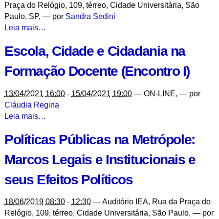
Praça do Relógio, 109, térreo, Cidade Universitária, São
Paulo, SP
,
—
por
Sandra Sedini
Saberes
Leia mais…
da
Escola, Cidade e Cidadania na
Boca
pra
Formação Docente (Encontro I)
Boca:
Educação
13/04/2021
16:00
-
15/04/2021
19:00
—
ON-LINE
,
—
por
Alimentar
Cláudia Regina
a
Escola,
Leia mais…
Partir
Cidade
da
Políticas Públicas na Metrópole:
e
História
Cidadania
Oral
Marcos Legais e Institucionais e
na
-
Formação
seus Efeitos Políticos
Docente
(Encontro
18/06/2019
08:30
-
12:30
—
Auditório IEA, Rua da Praça do
I)
Relógio, 109, térreo, Cidade Universitária, São Paulo
,
—
por
-