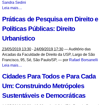
Sandra Sedini
Políticas
Leia mais…
Públicas
Práticas de Pesquisa em Direito e
na
Metrópole:
Políticas Públicas: Direito
Marcos
Legais
Urbanístico
e
Institucionais
23/05/2019
13:30
-
24/09/2019
17:30
—
Auditório das
e
Arcadas da Faculdade de Direito da USP, Largo de São
seus
Francisco, 95, Sé, São Paulo/SP
,
—
por
Rafael Borsanelli
Efeitos
Práticas
Leia mais…
Políticos
de
-
Cidades Para Todos e Para Cada
Pesquisa
em
Um: Construindo Metrópoles
Direito
e
Sustentáveis e Democráticas
Políticas
Públicas: