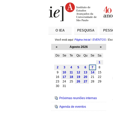
Ir
Ferramentas
Seções
para
Pessoais
o
conteúdo.
|
Ir
para
a
O IEA
PESQUISA
PESS
navegação
Você está aqui:
Página Inicial
/
EVENTOS
/
Esc
«
Agosto 2026
»
Do
Se
Te
Qu
Qu
Se
Sa
Agosto
1
2
3
4
5
6
7
8
9
10
11
12
13
14
15
16
17
18
19
20
21
22
23
24
25
26
27
28
29
30
31
Navegação
Próximas reuniões internas
Agenda de eventos