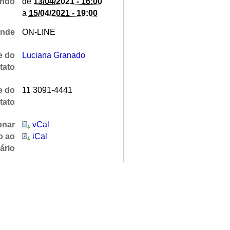
ndo
de
13/04/2021 - 16:00
a
15/04/2021 - 19:00
nde
ON-LINE
 do
Luciana Granado
tato
e do
11 3091-4441
tato
onar
vCal
o ao
iCal
ário