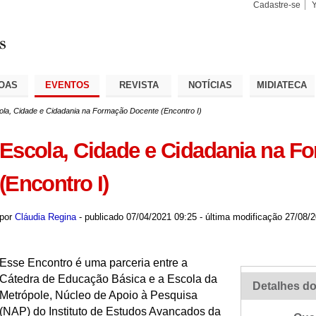
Cadastre-se
Busca
Busca
Avançad
OAS
EVENTOS
REVISTA
NOTÍCIAS
MIDIATECA
ola, Cidade e Cidadania na Formação Docente (Encontro I)
Escola, Cidade e Cidadania na F
(Encontro I)
por
Cláudia Regina
-
publicado
07/04/2021 09:25
-
última modificação
27/08/2
Esse Encontro é uma parceria entre a
Cátedra de Educação Básica e a Escola da
Detalhes do
Metrópole, Núcleo de Apoio à Pesquisa
(NAP) do Instituto de Estudos Avançados da