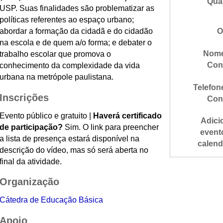
Qua
USP. Suas finalidades são problematizar as
políticas referentes ao espaço urbano;
abordar a formação da cidadã e do cidadão
O
na escola e de quem a/o forma; e debater o
Nome
trabalho escolar que promova o
Con
conhecimento da complexidade da vida
urbana na metrópole paulistana.
Telefon
Inscrições
Con
Evento público e gratuito |
Haverá certificado
Adici
de participação?
Sim. O link para preencher
event
a lista de presença estará disponível na
calend
descrição do vídeo, mas só será aberta no
final da atividade.
Organização
Cátedra de Educação Básica
Apoio