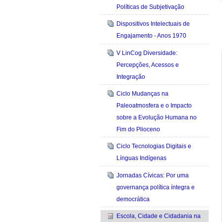
Políticas de Subjetivação
Dispositivos Intelectuais de
Engajamento - Anos 1970
V LinCog Diversidade:
Percepções, Acessos e
Integração
Ciclo Mudanças na
Paleoatmosfera e o Impacto
sobre a Evolução Humana no
Fim do Plioceno
Ciclo Tecnologias Digitais e
Línguas Indígenas
Jornadas Cívicas: Por uma
governança política íntegra e
democrática
Escola, Cidade e Cidadania na