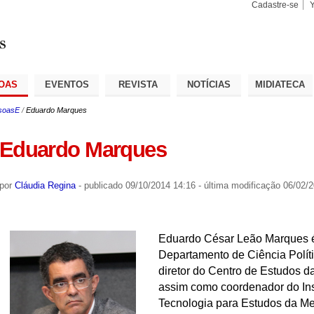
Cadastre-se
Busca
Busca
Avançad
OAS
EVENTOS
REVISTA
NOTÍCIAS
MIDIATECA
soasE
/
Eduardo Marques
Eduardo Marques
por
Cláudia Regina
-
publicado
09/10/2014 14:16
-
última modificação
06/02/2
Eduardo César Leão Marques é 
Departamento de Ciência Polít
diretor do Centro de Estudos d
assim como coordenador do Ins
Tecnologia para Estudos da M