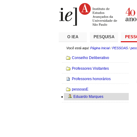
Ir
Ferramentas
Seções
para
Pessoais
o
conteúdo.
|
Ir
para
a
O IEA
PESQUISA
PESS
navegação
Você está aqui:
Página Inicial
/
PESSOAS
/
pes
Navegação
Conselho Deliberativo
Professores Visitantes
Professores honorários
pessoasE
Eduardo Marques