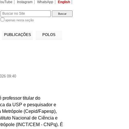
YouTube
Instagram
WhatsApp
English
apenas nesta seção
a…
PUBLICAÇÕES
POLOS
026 09:40
professor titular do
ica da USP e pesquisador e
a Metrópole (Cepid/Fapesp),
tituto Nacional de Ciência e
etrópole (INCT/CEM - CNPq). É