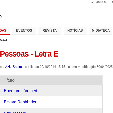
Cadastre-se
Busca
Busca
Avançad
OAS
EVENTOS
REVISTA
NOTÍCIAS
MIDIATECA
soasE
Pessoas - Letra E
por
Aziz Salem
-
publicado
20/10/2014 15:15
-
última modificação
30/04/2025
Título
Eberhard Lämmert
Eckard Rebhinder