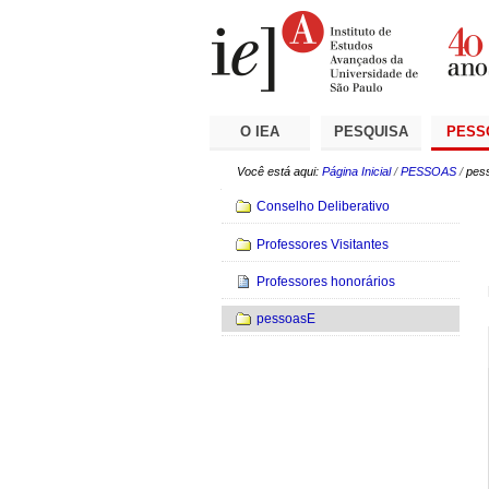
Ir
Ferramentas
Seções
para
Pessoais
o
conteúdo.
|
Ir
para
a
O IEA
PESQUISA
PESS
navegação
Você está aqui:
Página Inicial
/
PESSOAS
/
pes
Navegação
Conselho Deliberativo
Professores Visitantes
Professores honorários
pessoasE