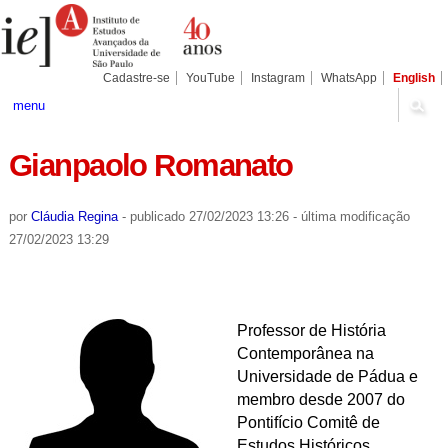
Ir
Ferramentas
Seções
para
Pessoais
o
conteúdo.
|
Cadastre-se
YouTube
Instagram
WhatsApp
English
Ir
para
menu
a
navegação
Gianpaolo Romanato
por
Cláudia Regina
-
publicado
27/02/2023 13:26
-
última modificação
27/02/2023 13:29
Professor de História
Contemporânea na
Universidade de Pádua e
membro desde 2007 do
Pontifício Comitê de
Estudos Históricos