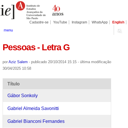
Ir
Ferramentas
Seções
para
Pessoais
o
conteúdo.
|
Cadastre-se
YouTube
Instagram
WhatsApp
English
Ir
para
menu
a
navegação
Pessoas - Letra G
por
Aziz Salem
-
publicado
20/10/2014 15:15
-
última modificação
30/04/2025 10:58
Título
Gábor Sonkoly
Gabriel Almeida Savonitti
Gabriel Bianconi Fernandes