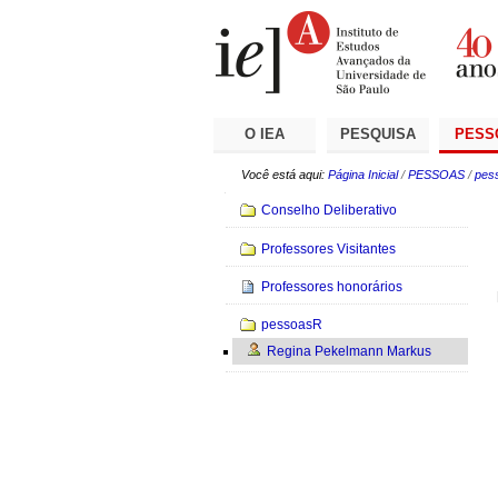
Ir
Ferramentas
Seções
para
Pessoais
o
conteúdo.
|
Ir
para
a
O IEA
PESQUISA
PESS
navegação
Você está aqui:
Página Inicial
/
PESSOAS
/
pes
Navegação
Conselho Deliberativo
Professores Visitantes
Professores honorários
pessoasR
Regina Pekelmann Markus