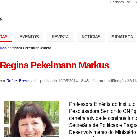
Cadastre-se
Busca
Busca
Avançad
OAS
EVENTOS
REVISTA
NOTÍCIAS
MIDIATECA
soasR
/
Regina Pekelmann Markus
Regina Pekelmann Markus
por
Rafael Borsanelli
-
publicado
19/05/2014 18:45
-
última modificação
22/11
Professora Emérita do Institut
Pesquisadora Sênior do CNPq. 
carreira atividade continua jun
Secretária de Políticas e Prog
Desenvolvimento do Ministério