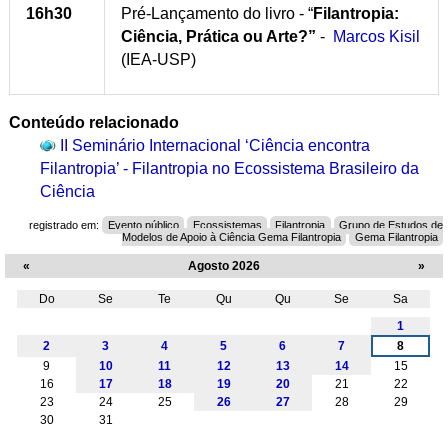
16h30
Pré-Lançamento do livro - “
Filantropia:
Ciência, Prática ou Arte?”
-
Marcos Kisil
(IEA-USP)
Conteúdo relacionado
II Seminário Internacional ‘Ciência encontra
Filantropia’ - Filantropia no Ecossistema Brasileiro da
Ciência
registrado em:
Evento público
Ecossistemas
Filantropia
Grupo de Estudos de
Modelos de Apoio à Ciência Gema Filantropia
Gema Filantropia
«
Agosto 2026
»
Do
Se
Te
Qu
Qu
Se
Sa
Agosto
1
2
3
4
5
6
7
8
9
10
11
12
13
14
15
16
17
18
19
20
21
22
23
24
25
26
27
28
29
30
31