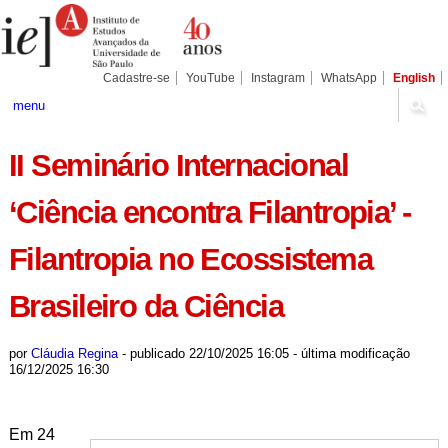
Ir
Ferramentas
Seções
para
Pessoais
o
conteúdo.
|
Cadastre-se
YouTube
Instagram
WhatsApp
English
Ir
para
menu
a
navegação
II Seminário Internacional
‘Ciência encontra Filantropia’ -
Filantropia no Ecossistema
Brasileiro da Ciência
por
Cláudia Regina
-
publicado
22/10/2025 16:05
-
última modificação
16/12/2025 16:30
Em 24