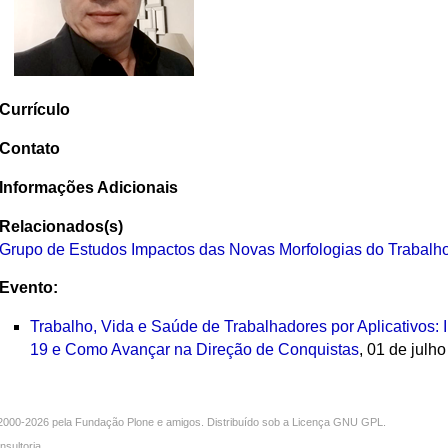
Currículo
Contato
Informações Adicionais
Relacionados(s)
Grupo de Estudos Impactos das Novas Morfologias do Trabalho
Evento:
Trabalho, Vida e Saúde de Trabalhadores por Aplicativos:
19 e Como Avançar na Direção de Conquistas
, 01 de julh
000-2026 pela
Fundação Plone
e amigos. Distribuído sob a
Licença GNU GPL
.
nsultoria
.