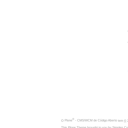
®
O
Plone
- CMS/WCM de Código Aberto
tem
©
2
This Plone Theme brought to you by
Simples Co