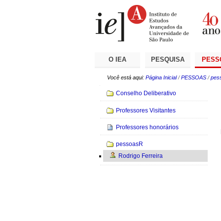
Ir
Ferramentas
Seções
para
Pessoais
o
conteúdo.
|
Ir
para
a
O IEA
PESQUISA
PESS
navegação
Você está aqui:
Página Inicial
/
PESSOAS
/
pes
Navegação
Conselho Deliberativo
Professores Visitantes
Professores honorários
pessoasR
Rodrigo Ferreira