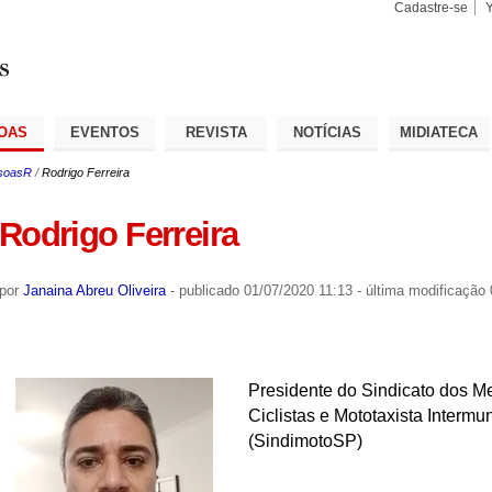
Cadastre-se
Busca
Busca
Avançad
OAS
EVENTOS
REVISTA
NOTÍCIAS
MIDIATECA
soasR
/
Rodrigo Ferreira
Rodrigo Ferreira
por
Janaina Abreu Oliveira
-
publicado
01/07/2020 11:13
-
última modificação
Presidente do
Sindicato dos Me
Ciclistas e Mototaxista Interm
(SindimotoSP)