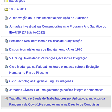
Exposições
1986 a 2011
A Renovação do Direito Ambiental pela Ação do Judiciário
Jornadas Investigativas Contemporâneas: o Programa Ano Sabático do
IEA-USP (2ª Edição-2022)
Seminário Neoliberalismo e Políticas de Subjetivação
Dispositivos Intelectuais de Engajamento - Anos 1970
V LinCog Diversidade: Percepções, Acessos e Integração
Ciclo Mudanças na Paleoatmosfera e o Impacto sobre a Evolução
Humana no Fim do Plioceno
Ciclo Tecnologias Digitais e Línguas Indígenas
Jornadas Cívicas: Por uma governança política íntegra e democrática
Trabalho, Vida e Saúde de Trabalhadores por Aplicativos: Impactos da
Pandemia da Covid-19 e como Avançar na Direção de Conquistas