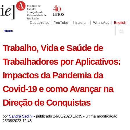
Ir
Ferramentas
Seções
para
Pessoais
o
conteúdo.
|
Cadastre-se
YouTube
Instagram
WhatsApp
English
Ir
para
menu
a
navegação
Trabalho, Vida e Saúde de
Trabalhadores por Aplicativos:
Impactos da Pandemia da
Covid-19 e como Avançar na
Direção de Conquistas
por
Sandra Sedini
-
publicado
24/06/2020 16:35
-
última modificação
25/08/2023 12:48