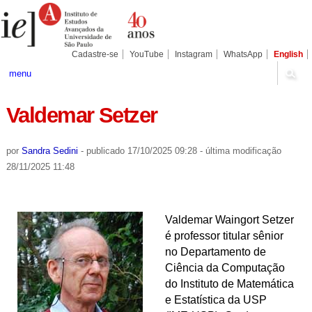
Ir
Ferramentas
Seções
para
Pessoais
o
conteúdo.
|
Cadastre-se
YouTube
Instagram
WhatsApp
English
Ir
para
menu
a
navegação
Valdemar Setzer
por
Sandra Sedini
-
publicado
17/10/2025 09:28
-
última modificação
28/11/2025 11:48
Valdemar Waingort Setzer
é professor titular sênior
no Departamento de
Ciência da Computação
do Instituto de Matemática
e Estatística da USP