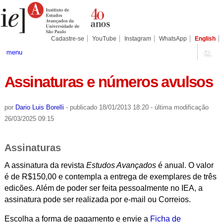
Ir
Ferramentas
Seções
para
Pessoais
o
conteúdo.
|
Cadastre-se
YouTube
Instagram
WhatsApp
English
Ir
para
menu
a
navegação
Assinaturas e números avulsos
por
Dario Luis Borelli
-
publicado
18/01/2013 18:20
-
última modificação
26/03/2025 09:15
Assinaturas
A assinatura da revista
Estudos Avançados
é anual. O valor
é de R$150,00 e contempla a entrega de exemplares de três
edicões. Além de poder ser feita pessoalmente no IEA, a
assinatura pode ser realizada por e-mail ou Correios.
Escolha a forma de pagamento e envie a
Ficha de