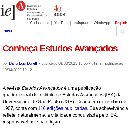
Ir
Ferramentas
Seções
para
Pessoais
o
conteúdo.
|
Cadastre-se
YouTube
Instagram
WhatsApp
English
Ir
para
menu
a
navegação
Conheça Estudos Avançados
por
Dario Luis Borelli
-
publicado
01/03/2013 15:55
-
última modificação
10/04/2026 12:12
A revista
Estudos Avançados
é uma publicação
quadrimestral do Instituto de Estudos Avançados (IEA) da
Universidade de São Paulo (USP). Criada em dezembro de
1987, conta com
116 edições publicadas
. Sua sobrevivência
reflete, naturalmente, a vitalidade conquistada pelo IEA,
responsável por sua edição.