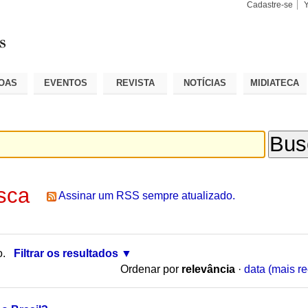
Cadastre-se
Busca
Busca
Avançad
OAS
EVENTOS
REVISTA
NOTÍCIAS
MIDIATECA
sca
Assinar um RSS sempre atualizado.
o.
Filtrar os resultados
Ordenar por
relevância
·
data (mais re