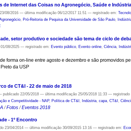
ões de Internet das Coisas no Agronegócio, Saúde e Indústri
23/08/2016
—
última modificação
06/12/2017 11:51
— registrado em:
Tecnolo
Agronegócio
,
Pró-Reitoria de Pequisa da Universidade de São Paulo
,
Indústri
S
ade, setor produtivo e sociedade são tema de ciclo de deb
01/08/2025
— registrado em:
Evento público
,
Evento online
,
Ciência
,
Indústr
de forma on-line entre agosto e dezembro e são promovidos pel
 Preto da USP
S
co de CT&I - 22 de maio de 2018
—
publicado
22/05/2018
—
última modificação
25/05/2018 11:33
— registrad
ação e Competitividade - NAP
,
Política de CT&I
,
Indústria
,
capa
,
CT&I
,
Ciênc
CA
/
Fotos
/
Eventos 2018
ade - 1º Encontro
ado
23/04/2014
—
última modificação
30/09/2015 13:16
— registrado em:
Eco