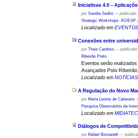
Iniciativas 4.0 – Aplicaç
por
Sandra Sedini
—
publicado
Strategic Workshops
,
ACIESP
,
Localizado em
EVENTO
Conexões entre universid
por
Thais Cardoso
—
publicado
Ribeirão Preto
Eventos serão realizados 
Avançados Polo Ribeirão
Localizado em
NOTÍCIA
A Regulação do Novo Mar
por
Maria Leonor de Calasans
Pesquisa Observatório da Inov
Localizado em
MIDIATE
Diálogos de Competitivid
por
Rafael Borsanelli
—
public