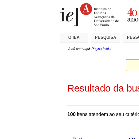
Ir
Ferramentas
Seções
para
Pessoais
o
conteúdo.
|
Ir
para
a
O IEA
PESQUISA
PESS
navegação
Você está aqui:
Página Inicial
Resultado da bu
100
itens atendem ao seu critéri