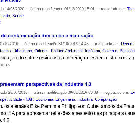
o Brasil?
ado
14/08/2020
—
última modificação
01/12/2020 15:01
— registrado em:
Tecn
cação
,
Saúde
S
a de contaminação dos solos e mineração
1/10/2016
—
última modificação
31/10/2016 14:45
— registrado em:
Recurso
stemas
,
Urbanismo
,
Cidades
,
Política Ambiental
,
Indústria
,
Governo
,
Poluição
inação do solo e resíduos da mineração, especialista mostra pr
lidos
S
resentam perspectivas da Indústria 4.0
cado
26/07/2016
—
última modificação
09/08/2016 09:39
— registrado em:
Ev
mpetitividade - NAP
,
Economia
,
Engenharia
,
Indústria
,
Computação
h, os alemães Eike Permin e Philipp von Cube, ambos da Fraunho
 no IEA para apresentar reflexões a respeito das principais cau
a 4.0.
S