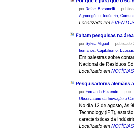
Por que e para que o 5G n
por
Rafael Borsanelli
—
public
Agronegócio
,
Indústria
,
Comuni
Localizado em
EVENTO
Faltam pesquisas na áre
por
Sylvia Miguel
—
publicado
3
humanos
,
Capitalismo
,
Ecossi
Em palestras sobre contam
Nacional de Resíduos Só
Localizado em
NOTÍCIA
Pesquisadores alemães ap
por
Fernanda Rezende
—
publi
Observatório da Inovação e Co
No dia 12 de agosto, às 9
Technology (IPT), estarão
características da Indústri
Localizado em
NOTÍCIA