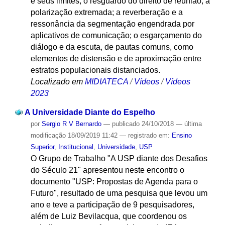
e seus limites; o resguardo do direito de reunião; a
polarização extremada; a reverberação e a
ressonância da segmentação engendrada por
aplicativos de comunicação; o esgarçamento do
diálogo e da escuta, de pautas comuns, como
elementos de distensão e de aproximação entre
estratos populacionais distanciados.
Localizado em
MIDIATECA
/
Vídeos
/
Vídeos
2023
A Universidade Diante do Espelho
por
Sergio R V Bernardo
—
publicado
24/10/2018
—
última
modificação
18/09/2019 11:42
— registrado em:
Ensino
Superior
,
Institucional
,
Universidade
,
USP
O Grupo de Trabalho "A USP diante dos Desafios
do Século 21" apresentou neste encontro o
documento "USP: Propostas de Agenda para o
Futuro", resultado de uma pesquisa que levou um
ano e teve a participação de 9 pesquisadores,
além de Luiz Bevilacqua, que coordenou os