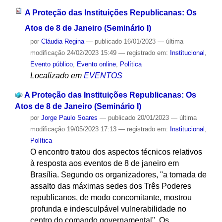
A Proteção das Instituições Republicanas: Os
Atos de 8 de Janeiro (Seminário I)
por
Cláudia Regina
—
publicado
16/01/2023
—
última
modificação
24/02/2023 15:49
— registrado em:
Institucional
,
Evento público
,
Evento online
,
Política
Localizado em
EVENTOS
A Proteção das Instituições Republicanas: Os
Atos de 8 de Janeiro (Seminário I)
por
Jorge Paulo Soares
—
publicado
20/01/2023
—
última
modificação
19/05/2023 17:13
— registrado em:
Institucional
,
Política
O encontro tratou dos aspectos técnicos relativos
à resposta aos eventos de 8 de janeiro em
Brasília. Segundo os organizadores, "a tomada de
assalto das máximas sedes dos Três Poderes
republicanos, de modo concomitante, mostrou
profunda e indesculpável vulnerabilidade no
centro do comando governamental". Os