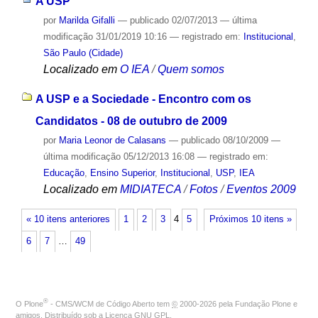
A USP
por
Marilda Gifalli
—
publicado
02/07/2013
—
última
modificação
31/01/2019 10:16
— registrado em:
Institucional
,
São Paulo (Cidade)
Localizado em
O IEA
/
Quem somos
A USP e a Sociedade - Encontro com os
Candidatos - 08 de outubro de 2009
por
Maria Leonor de Calasans
—
publicado
08/10/2009
—
última modificação
05/12/2013 16:08
— registrado em:
Educação
,
Ensino Superior
,
Institucional
,
USP
,
IEA
Localizado em
MIDIATECA
/
Fotos
/
Eventos 2009
« 10 itens anteriores
1
2
3
4
5
Próximos 10 itens »
6
7
…
49
®
O
Plone
- CMS/WCM de Código Aberto
tem
©
2000-2026 pela
Fundação Plone
e
amigos. Distribuído sob a
Licença GNU GPL
.