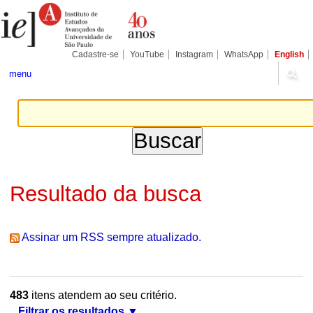
Ir
Ferramentas
Seções
para
Pessoais
o
conteúdo.
|
Cadastre-se
YouTube
Instagram
WhatsApp
English
Ir
para
menu
a
navegação
Resultado da busca
Assinar um RSS sempre atualizado.
483
itens atendem ao seu critério.
Filtrar os resultados