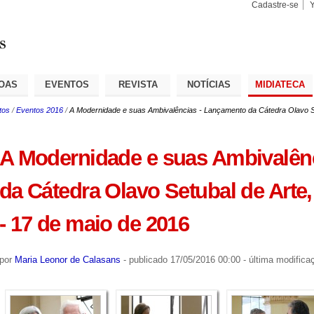
Cadastre-se
Busca
Busca
Avançad
OAS
EVENTOS
REVISTA
NOTÍCIAS
MIDIATECA
tos
/
Eventos 2016
/
A Modernidade e suas Ambivalências - Lançamento da Cátedra Olavo Set
A Modernidade e suas Ambivalên
da Cátedra Olavo Setubal de Arte,
- 17 de maio de 2016
por
Maria Leonor de Calasans
-
publicado
17/05/2016 00:00
-
última modifica