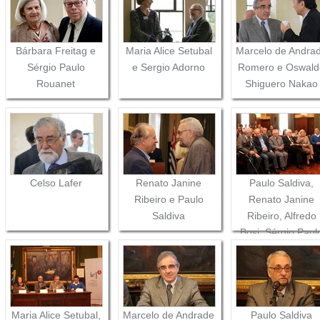
Bárbara Freitag e
Maria Alice Setubal
Marcelo de Andra
Sérgio Paulo
e Sergio Adorno
Romero e Oswald
Rouanet
Shiguero Nakao
Celso Lafer
Renato Janine
Paulo Saldiva,
Ribeiro e Paulo
Renato Janine
Saldiva
Ribeiro, Alfredo
Bosi, Sérgio Paul
Rouanet, Bárbar
Freitag e Eduard
Saron
Maria Alice Setubal,
Marcelo de Andrade
Paulo Saldiva