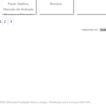
Paulo Saldiva,
Romero
Marcelo de Andrade
Romero e Eduardo
Saron
1
2
3
registrado em:
Insti
000-2026 pela
Fundação Plone
e amigos. Distribuído sob a
Licença GNU GPL
.