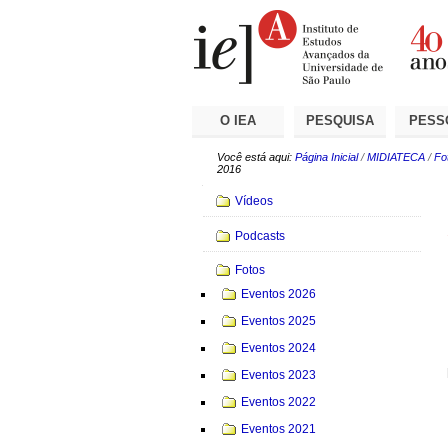
Ir
Ferramentas
Seções
para
Pessoais
o
conteúdo.
|
Ir
para
a
O IEA
PESQUISA
PESS
navegação
Você está aqui:
Página Inicial
/
MIDIATECA
/
Fo
2016
Navegação
Vídeos
Podcasts
Fotos
Eventos 2026
Eventos 2025
Eventos 2024
Eventos 2023
Eventos 2022
Eventos 2021