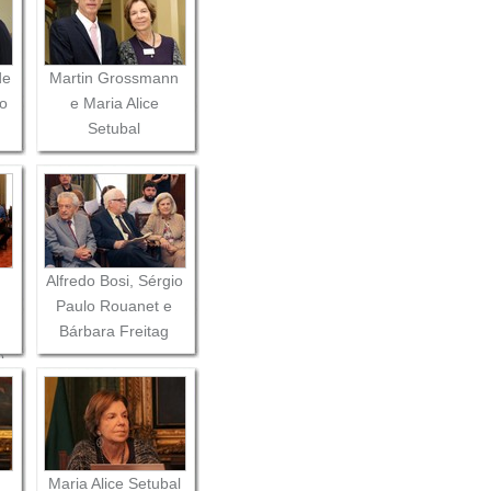
de
Martin Grossmann
o
e Maria Alice
Setubal
Alfredo Bosi, Sérgio
Paulo Rouanet e
Bárbara Freitag
o
a
o
Maria Alice Setubal