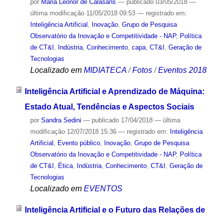
por
Maria Leonor de Calasans
—
publicado
03/05/2018
—
última modificação
11/05/2018 09:53
— registrado em:
Inteligência Artificial
,
Inovação
,
Grupo de Pesquisa
Observatório da Inovação e Competitividade - NAP
,
Política
de CT&I
,
Indústria
,
Conhecimento
,
capa
,
CT&I
,
Geração de
Tecnologias
Localizado em
MIDIATECA
/
Fotos
/
Eventos 2018
Inteligência Artificial e Aprendizado de Máquina:
Estado Atual, Tendências e Aspectos Sociais
por
Sandra Sedini
—
publicado
17/04/2018
—
última
modificação
12/07/2018 15:36
— registrado em:
Inteligência
Artificial
,
Evento público
,
Inovação
,
Grupo de Pesquisa
Observatório da Inovação e Competitividade - NAP
,
Política
de CT&I
,
Ética
,
Indústria
,
Conhecimento
,
CT&I
,
Geração de
Tecnologias
Localizado em
EVENTOS
Inteligência Artificial e o Futuro das Relações de