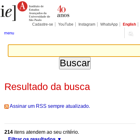
Ir
Ferramentas
Seções
para
Pessoais
o
conteúdo.
|
Cadastre-se
YouTube
Instagram
WhatsApp
English
Ir
para
menu
a
navegação
Resultado da busca
Assinar um RSS sempre atualizado.
214
itens atendem ao seu critério.
Filtrar os resultados