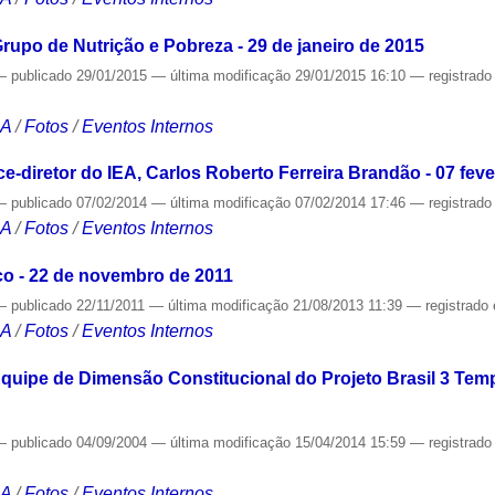
rupo de Nutrição e Pobreza - 29 de janeiro de 2015
—
publicado
29/01/2015
—
última modificação
29/01/2015 16:10
— registrad
CA
/
Fotos
/
Eventos Internos
-diretor do IEA, Carlos Roberto Ferreira Brandão - 07 feve
—
publicado
07/02/2014
—
última modificação
07/02/2014 17:46
— registrad
CA
/
Fotos
/
Eventos Internos
o - 22 de novembro de 2011
—
publicado
22/11/2011
—
última modificação
21/08/2013 11:39
— registrado
CA
/
Fotos
/
Eventos Internos
quipe de Dimensão Constitucional do Projeto Brasil 3 Tem
—
publicado
04/09/2004
—
última modificação
15/04/2014 15:59
— registrad
CA
/
Fotos
/
Eventos Internos