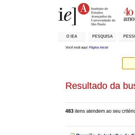
Ir
Ferramentas
Seções
para
Pessoais
o
conteúdo.
|
Ir
para
a
O IEA
PESQUISA
PESS
navegação
Você está aqui:
Página Inicial
Resultado da bu
483
itens atendem ao seu critéri