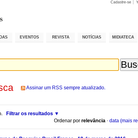
Cadastre-se
Busca
Busca
Avançad
OAS
EVENTOS
REVISTA
NOTÍCIAS
MIDIATECA
sca
Assinar um RSS sempre atualizado.
o.
Filtrar os resultados
Ordenar por
relevância
·
data (mais re