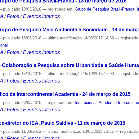
rupo de Pesquisa Brasil-França - 18 de março de 2016
—
publicado
18/03/2016
— registrado em:
Grupo de Pesquisa Brasil-França
,
I
CA
/
Fotos
/
Eventos Internos
rupo de Pesquisa Meio Ambiente e Sociedade - 18 de març
—
publicado
18/03/2016
—
última modificação
14/03/2017 14:59
— registrad
ional
CA
/
Fotos
/
Eventos Internos
e Colaboração e Pesquisa sobre Urbanidade e Saúde Human
—
publicado
15/10/2015
—
última modificação
15/10/2015 17:03
— registrad
CA
/
Fotos
/
Eventos Internos
ico da Intercontinental Academia - 24 de março de 2015
—
publicado
26/03/2015
— registrado em:
Institucional
,
Academia Intercontine
CA
/
Fotos
/
Eventos Internos
-diretor do IEA, Paulo Saldiva - 11 de março de 2015
—
publicado
11/03/2015
—
última modificação
13/03/2015 10:32
— registrad
CA
/
Fotos
/
Eventos Internos