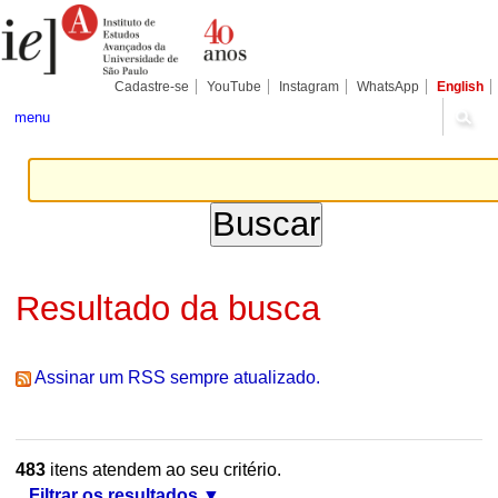
Ir
Ferramentas
Seções
para
Pessoais
o
conteúdo.
|
Cadastre-se
YouTube
Instagram
WhatsApp
English
Ir
para
menu
a
navegação
Resultado da busca
Assinar um RSS sempre atualizado.
483
itens atendem ao seu critério.
Filtrar os resultados