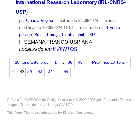
International Research Laboratory (IRL-CNRS-
USP)
por
Cláudia Regina
—
publicado
29/08/2024
—
última
modificação
10/09/2024 16:51
— registrado em:
Evento
público
,
Brasil
,
França
,
Institucional
,
USP
III SEMANA FRANCO-USPIANA
Localizado em
EVENTOS
« 10 itens anteriores
1
…
39
40
Próximos 10 itens »
41
42
43
44
45
…
49
®
O
Plone
- CMS/WCM de Código Aberto
tem
©
2000-2026 pela
Fundação Plone
e
amigos. Distribuído sob a
Licença GNU GPL
.
This Plone Theme brought to you by
Simples Consultoria
.