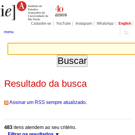
Ir
Ferramentas
Seções
para
Pessoais
o
conteúdo.
|
Cadastre-se
YouTube
Instagram
WhatsApp
English
Ir
para
menu
a
navegação
Resultado da busca
Assinar um RSS sempre atualizado.
483
itens atendem ao seu critério.
Filtrar os resultados