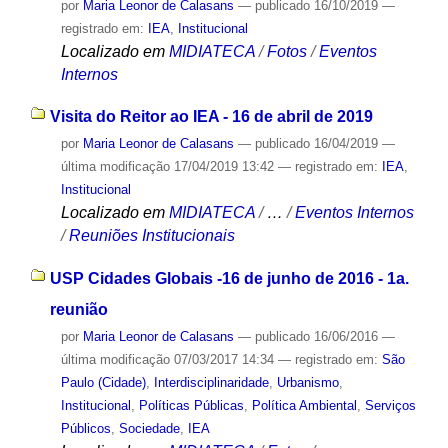
por
Maria Leonor de Calasans
—
publicado
16/10/2019
—
registrado em:
IEA
,
Institucional
Localizado em
MIDIATECA
/
Fotos
/
Eventos
Internos
Visita do Reitor ao IEA - 16 de abril de 2019
por
Maria Leonor de Calasans
—
publicado
16/04/2019
—
última modificação
17/04/2019 13:42
— registrado em:
IEA
,
Institucional
Localizado em
MIDIATECA
/
…
/
Eventos Internos
/
Reuniões Institucionais
USP Cidades Globais -16 de junho de 2016 - 1a.
reunião
por
Maria Leonor de Calasans
—
publicado
16/06/2016
—
última modificação
07/03/2017 14:34
— registrado em:
São
Paulo (Cidade)
,
Interdisciplinaridade
,
Urbanismo
,
Institucional
,
Políticas Públicas
,
Política Ambiental
,
Serviços
Públicos
,
Sociedade
,
IEA