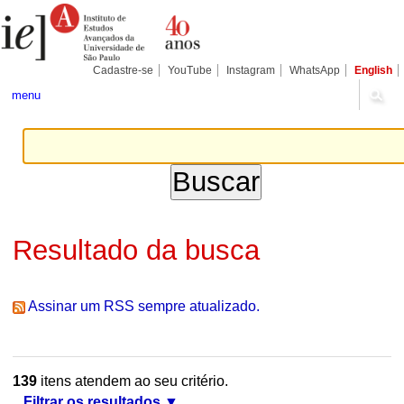
Ir
Ferramentas
Seções
para
Pessoais
o
conteúdo.
|
Cadastre-se
YouTube
Instagram
WhatsApp
English
Ir
para
menu
a
navegação
Resultado da busca
Assinar um RSS sempre atualizado.
139
itens atendem ao seu critério.
Filtrar os resultados