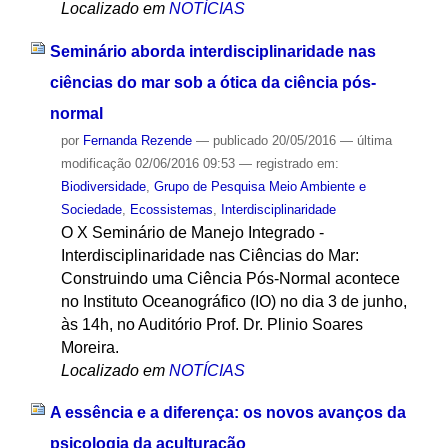
Localizado em
NOTÍCIAS
Seminário aborda interdisciplinaridade nas
ciências do mar sob a ótica da ciência pós-
normal
por
Fernanda Rezende
—
publicado
20/05/2016
—
última
modificação
02/06/2016 09:53
— registrado em:
Biodiversidade
,
Grupo de Pesquisa Meio Ambiente e
Sociedade
,
Ecossistemas
,
Interdisciplinaridade
O X Seminário de Manejo Integrado -
Interdisciplinaridade nas Ciências do Mar:
Construindo uma Ciência Pós-Normal acontece
no Instituto Oceanográfico (IO) no dia 3 de junho,
às 14h, no Auditório Prof. Dr. Plinio Soares
Moreira.
Localizado em
NOTÍCIAS
A essência e a diferença: os novos avanços da
psicologia da aculturação