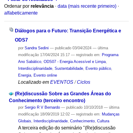
Ordenar por
relevância
·
data (mais recente primeiro)
·
alfabeticamente
Diálogos para o Futuro: Transição Energética e
ODS7
por
Sandra Sedini
—
publicado
03/04/2024
—
última
modificação
17/04/2024 15:17
— registrado em:
Programa
Ano Sabático
,
ODS07 - Energia Acessível e Limpa
,
Interdisciplinaridade
,
Sustentabilidade
,
Evento público
,
Energia
,
Evento online
Localizado em
EVENTOS
/
Ciclos
(Re)discussão Sobre as Grandes Áreas do
Conhecimento (terceiro encontro)
por
Sergio R V Bernardo
—
publicado
10/10/2018
—
última
modificação
18/09/2019 12:02
— registrado em:
Mudanças
Globais
,
Interdisciplinaridade
,
Conhecimento
,
Cultura
A terceira edição do seminário "(Re)discussão