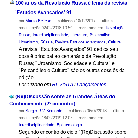
100 anos da Revolução Russa é tema da revista
'Estudos Avançados' 91
por
Mauro Bellesa
—
publicado
18/12/2017
—
última
modificação
02/02/2018 10:59
— registrado em:
Revolução
Russa
,
Interdisciplinaridade
,
Literatura
,
Psicanálise
,
Urbanismo
,
Rússia
,
Revista Estudos Avançados
,
Cultura
A revista "Estudos Avançados" 91 dedica seu
dossiê principal ao centenário da Revolução
Russa; "Urbanismo, Sociedade e Cultura" e
"Psicanálise e Cultura" são os outros dossiês da
edição.
Localizado em
REVISTA
/
Lançamentos
(Re)Discussão sobre as Grandes Áreas do
Conhecimento (2º encontro)
por
Sergio R V Bernardo
—
publicado
06/07/2018
—
última
modificação
18/09/2019 12:07
— registrado em:
Interdisciplinaridade
,
Epistemologia
Segundo encontro do ciclo "(Re)Discussão sobre