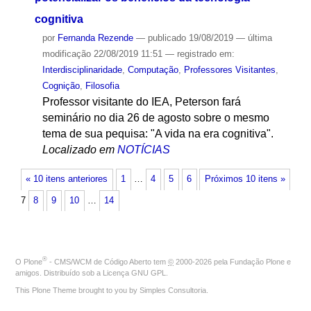
cognitiva
por
Fernanda Rezende
—
publicado
19/08/2019
—
última
modificação
22/08/2019 11:51
— registrado em:
Interdisciplinaridade
,
Computação
,
Professores Visitantes
,
Cognição
,
Filosofia
Professor visitante do IEA, Peterson fará
seminário no dia 26 de agosto sobre o mesmo
tema de sua pequisa: "A vida na era cognitiva".
Localizado em
NOTÍCIAS
« 10 itens anteriores
1
…
4
5
6
Próximos 10 itens »
7
8
9
10
…
14
®
O
Plone
- CMS/WCM de Código Aberto
tem
©
2000-2026 pela
Fundação Plone
e
amigos. Distribuído sob a
Licença GNU GPL
.
This Plone Theme brought to you by
Simples Consultoria
.