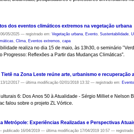
S
eitos dos eventos climáticos extremos na vegetação urbana
06/05/2025
— registrado em:
Vegetação urbana
,
Evento
,
Sustentabilidade
,
U
máticas
,
Clima
,
Eventos extremos
,
capa
bilidade realiza no dia 15 de maio, às 13h30, o seminário "Ve
 o Progresso: Reflexões a Partir das Mudanças Climáticas”.
S
o Tietê na Zona Leste reúne arte, urbanismo e recuperação 
13/12/2017
—
última modificação
02/01/2018 13:32
— registrado em:
Event
lturais 6: Dos Anos 50 à Atualidade - Sérgio Milliet e Nelson B
c falou sobre o projeto ZL Vórtice.
S
 Metrópole: Experiências Realizadas e Perspectivas Atuais 
—
publicado
16/04/2019
—
última modificação
17/04/2019 10:57
— registrad