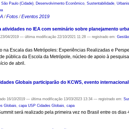
,
São Paulo (Cidade)
,
Desenvolvimento Econômico
,
Sustentabilidade
,
Urbani
pa
CA
/
Fotos
/
Eventos 2019
ia atividades no IEA com seminário sobre planejamento urb
23/04/2019
—
última modificação
22/10/2021 11:28
— registrado em:
Gestão
 na Escala das Metrópoles: Experiências Realizadas e Perspect
vidade pública da Escola da Metrópole, núcleo de apoio à pesquis
cio de abril.
S
ades Globais participarão do KCWS, evento internacional 
cado
16/10/2019
—
última modificação
13/03/2023 13:34
— registrado em:
Sus
s Globais
,
capa USP Cidades Globais
,
capa
mmit será realizado pela primeira vez no Brasil entre os dias
S