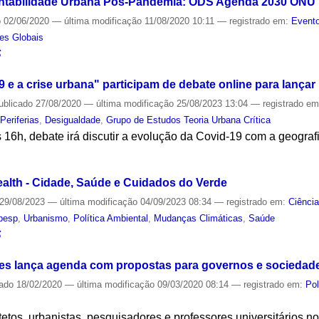
ntabilidade Urbana Pós-Pandemia: ODS Agenda 2030 ONU
o
02/06/2020
—
última modificação
11/08/2020 10:11
— registrado em:
Evento
es Globais
S
9 e a crise urbana" participam de debate online para lançar
ublicado
27/08/2020
—
última modificação
25/08/2023 13:04
— registrado e
,
Periferias
,
Desigualdade
,
Grupo de Estudos Teoria Urbana Crítica
 16h, debate irá discutir a evolução da Covid-19 com a geografi
S
alth - Cidade, Saúde e Cuidados do Verde
29/08/2023
—
última modificação
04/09/2023 08:34
— registrado em:
Ciênci
pesp
,
Urbanismo
,
Política Ambiental
,
Mudanças Climáticas
,
Saúde
S
des lança agenda com propostas para governos e sociedade 
cado
18/02/2020
—
última modificação
09/03/2020 08:14
— registrado em:
Pol
etos, urbanistas, pesquisadores e professores universitários no