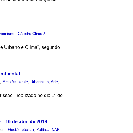
rbanismo
,
Cátedra Clima &
rde Urbano e Clima", segundo
ambiental
o
,
Meio Ambiente
,
Urbanismo
,
Arte
,
rissac", realizado no dia 1º de
- 16 de abril de 2019
o em:
Gestão pública
,
Política
,
NAP