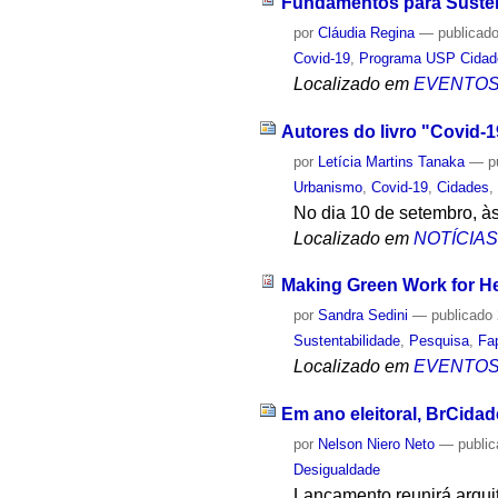
Fundamentos para Suste
por
Cláudia Regina
—
publicad
Covid-19
,
Programa USP Cidad
Localizado em
EVENTO
Autores do livro "Covid-1
por
Letícia Martins Tanaka
—
p
Urbanismo
,
Covid-19
,
Cidades
No dia 10 de setembro, às
Localizado em
NOTÍCIA
Making Green Work for He
por
Sandra Sedini
—
publicado
Sustentabilidade
,
Pesquisa
,
Fa
Localizado em
EVENTO
Em ano eleitoral, BrCida
por
Nelson Niero Neto
—
publi
Desigualdade
Lançamento reunirá arquit