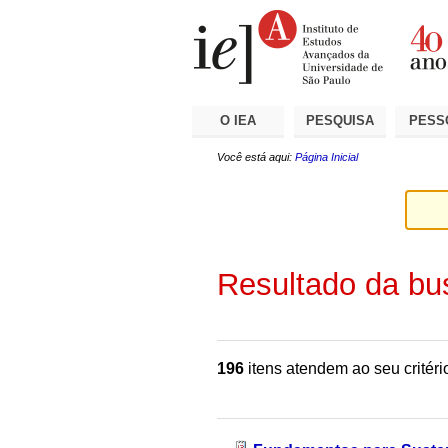
Ir
Ferramentas
Seções
para
Pessoais
o
conteúdo.
|
Ir
para
a
O IEA
PESQUISA
PESS
navegação
Você está aqui:
Página Inicial
Resultado da bu
196
itens atendem ao seu critéri