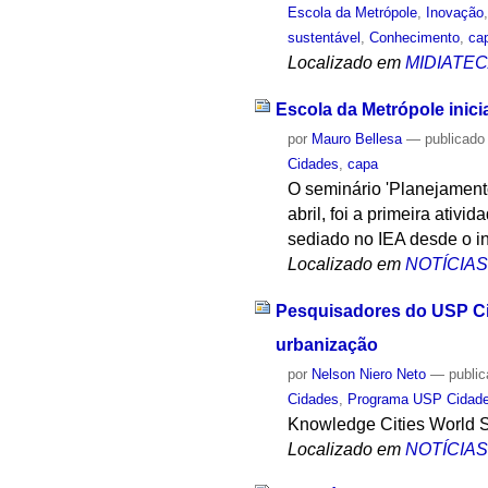
Escola da Metrópole
,
Inovação
sustentável
,
Conhecimento
,
ca
Localizado em
MIDIATE
Escola da Metrópole inic
por
Mauro Bellesa
—
publicado
Cidades
,
capa
O seminário 'Planejamento
abril, foi a primeira ati
sediado no IEA desde o iní
Localizado em
NOTÍCIA
Pesquisadores do USP Cid
urbanização
por
Nelson Niero Neto
—
publi
Cidades
,
Programa USP Cidade
Knowledge Cities World Su
Localizado em
NOTÍCIA