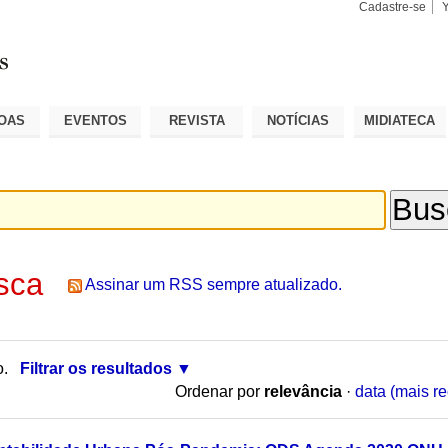
Cadastre-se
Busca
Busca
Avançad
OAS
EVENTOS
REVISTA
NOTÍCIAS
MIDIATECA
sca
Assinar um RSS sempre atualizado.
o.
Filtrar os resultados
Ordenar por
relevância
·
data (mais re