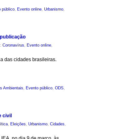
 público
,
Evento online
,
Urbanismo
,
 publicação
m:
Coronavírus
,
Evento online
,
a das cidades brasileiras.
as Ambientais
,
Evento público
,
ODS
,
civil
ítica
,
Eleições
,
Urbanismo
,
Cidades
,
 IEA, no dia 9 de março, às