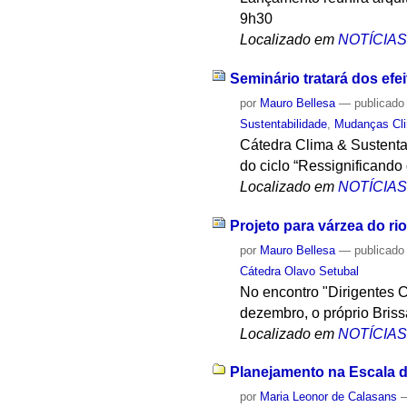
9h30
Localizado em
NOTÍCIA
Seminário tratará dos ef
por
Mauro Bellesa
—
publicado
Sustentabilidade
,
Mudanças Cli
Cátedra Clima & Sustenta
do ciclo “Ressignificando
Localizado em
NOTÍCIA
Projeto para várzea do ri
por
Mauro Bellesa
—
publicado
Cátedra Olavo Setubal
No encontro "Dirigentes Cu
dezembro, o próprio Brissa
Localizado em
NOTÍCIA
Planejamento na Escala da
por
Maria Leonor de Calasans