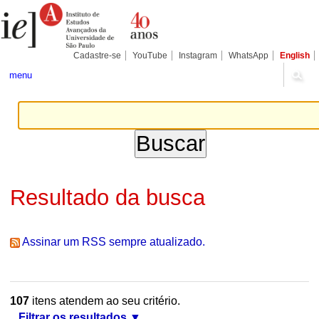
Ir
Ferramentas
Seções
para
Pessoais
o
conteúdo.
|
Cadastre-se
YouTube
Instagram
WhatsApp
English
Ir
para
menu
a
navegação
Resultado da busca
Assinar um RSS sempre atualizado.
107
itens atendem ao seu critério.
Filtrar os resultados