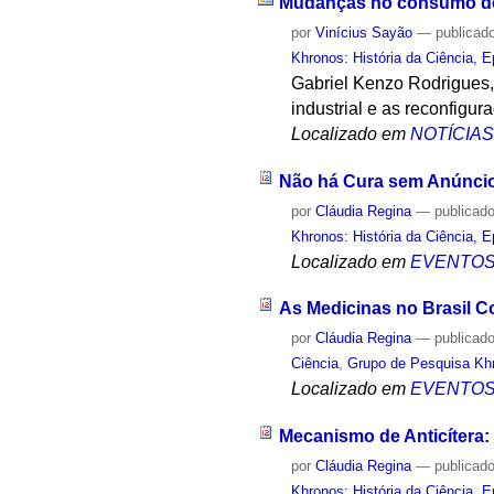
Mudanças no consumo de
por
Vinícius Sayão
—
publicad
Khronos: História da Ciência, 
Gabriel Kenzo Rodrigues,
industrial e as reconfig
Localizado em
NOTÍCIA
Não há Cura sem Anúncio 
por
Cláudia Regina
—
publicad
Khronos: História da Ciência, 
Localizado em
EVENTO
As Medicinas no Brasil Co
por
Cláudia Regina
—
publicad
Ciência
,
Grupo de Pesquisa Khr
Localizado em
EVENTO
Mecanismo de Anticítera:
por
Cláudia Regina
—
publicad
Khronos: História da Ciência, 