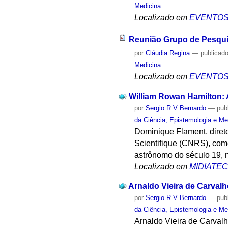
Medicina
Localizado em
EVENTO
Reunião Grupo de Pesqu
por
Cláudia Regina
—
publicad
Medicina
Localizado em
EVENTO
William Rowan Hamilton:
por
Sergio R V Bernardo
—
pub
da Ciência, Epistemologia e Me
Dominique Flament, diret
Scientifique (CNRS), com
astrônomo do século 19, 
Localizado em
MIDIATE
Arnaldo Vieira de Carvalh
por
Sergio R V Bernardo
—
pub
da Ciência, Epistemologia e Me
Arnaldo Vieira de Carvalho