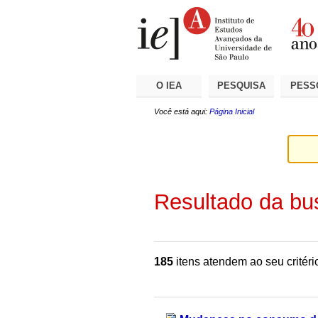
Ir
Ferramentas
Seções
para
Pessoais
o
conteúdo.
|
Ir
para
a
O IEA
PESQUISA
PESS
navegação
Você está aqui:
Página Inicial
Resultado da bu
185
itens atendem ao seu critéri