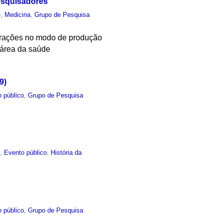
esquisadores
e
,
Medicina
,
Grupo de Pesquisa
terações no modo de produção
 área da saúde
9)
 público
,
Grupo de Pesquisa
e
,
Evento público
,
História da
 público
,
Grupo de Pesquisa