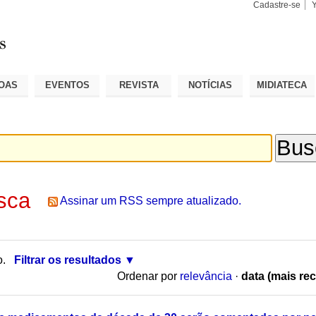
Cadastre-se
Busca
Busca
Avançad
OAS
EVENTOS
REVISTA
NOTÍCIAS
MIDIATECA
sca
Assinar um RSS sempre atualizado.
o.
Filtrar os resultados
Ordenar por
relevância
·
data (mais rec