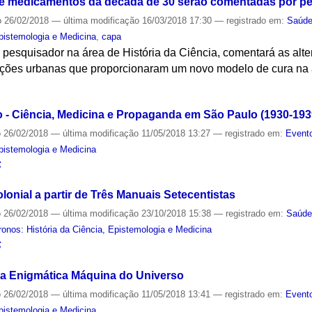
 medicamentos da década de 30 serão comentadas por p
o
26/02/2018
—
última modificação
16/03/2018 17:30
— registrado em:
Saúd
Epistemologia e Medicina
,
capa
 pesquisador na área de História da Ciência, comentará as al
urações urbanas que proporcionaram um novo modelo de cura na
S
- Ciência, Medicina e Propaganda em São Paulo (1930-193
o
26/02/2018
—
última modificação
11/05/2018 13:27
— registrado em:
Evento
Epistemologia e Medicina
S
lonial a partir de Três Manuais Setecentistas
o
26/02/2018
—
última modificação
23/10/2018 15:38
— registrado em:
Saúd
onos: História da Ciência, Epistemologia e Medicina
S
 a Enigmática Máquina do Universo
o
26/02/2018
—
última modificação
11/05/2018 13:41
— registrado em:
Evento
Epistemologia e Medicina