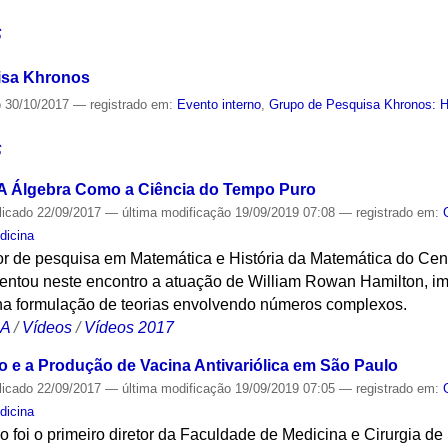
S
isa Khronos
o
30/10/2017
— registrado em:
Evento interno
,
Grupo de Pesquisa Khronos: Hi
S
 A Álgebra Como a Ciência do Tempo Puro
licado
22/09/2017
—
última modificação
19/09/2019 07:08
— registrado em:
dicina
or de pesquisa em Matemática e História da Matemática do Cen
entou neste encontro a atuação de William Rowan Hamilton, imp
na formulação de teorias envolvendo números complexos.
CA
/
Vídeos
/
Vídeos 2017
o e a Produção de Vacina Antivariólica em São Paulo
licado
22/09/2017
—
última modificação
19/09/2019 07:05
— registrado em:
dicina
 foi o primeiro diretor da Faculdade de Medicina e Cirurgia de 