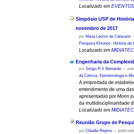
Localizado em
EVENTO
Simpósio USP de História 
novembro de 2017
por
Maria Leonor de Calasans
Pesquisa Khronos: História da 
Localizado em
MIDIATE
Engenharia da Complexi
por
Sergio R V Bernardo
—
pub
da Ciência, Epistemologia e Me
A empreitada de estabele
entendimento de uma das 
apresentadas por Morin p
da multidisciplinaridade d
Localizado em
MIDIATE
Reunião Grupo de Pesqu
por
Cláudia Regina
—
publicad