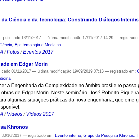
S
da Ciência e da Tecnologia: Construindo Diálogos Interdisc
—
publicado
13/11/2017
—
última modificação
17/11/2017 14:29
— registrado
Ciência, Epistemologia e Medicina
CA
/
Fotos
/
Eventos 2017
dade em Edgar Morin
licado
01/11/2017
—
última modificação
19/09/2019 07:13
— registrado em:
dicina
cer a Engenharia da Complexidade no âmbito brasileiro passa 
obras de Edgar Morin. Neste seminário, José Roberto Piqueira
ara algumas situações práticas da nova engenharia, que emerg
isponível.
CA
/
Vídeos
/
Vídeos 2017
isa Khronos
o
30/10/2017
— registrado em:
Evento interno
,
Grupo de Pesquisa Khronos: Hi