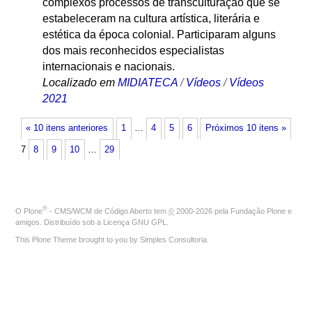
complexos processos de transculturação que se
estabeleceram na cultura artística, literária e
estética da época colonial. Participaram alguns
dos mais reconhecidos especialistas
internacionais e nacionais.
Localizado em
MIDIATECA
/
Vídeos
/
Vídeos
2021
« 10 itens anteriores
1
…
4
5
6
Próximos 10 itens »
7
8
9
10
…
29
®
O
Plone
- CMS/WCM de Código Aberto
tem
©
2000-2026 pela
Fundação Plone
e
amigos. Distribuído sob a
Licença GNU GPL
.
This Plone Theme brought to you by
Simples Consultoria
.