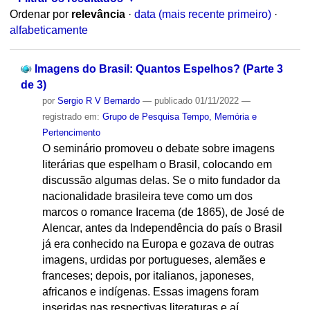
Ordenar por
relevância
·
data (mais recente primeiro)
·
alfabeticamente
Imagens do Brasil: Quantos Espelhos? (Parte 3
de 3)
por
Sergio R V Bernardo
—
publicado
01/11/2022
—
registrado em:
Grupo de Pesquisa Tempo, Memória e
Pertencimento
O seminário promoveu o debate sobre imagens
literárias que espelham o Brasil, colocando em
discussão algumas delas. Se o mito fundador da
nacionalidade brasileira teve como um dos
marcos o romance Iracema (de 1865), de José de
Alencar, antes da Independência do país o Brasil
já era conhecido na Europa e gozava de outras
imagens, urdidas por portugueses, alemães e
franceses; depois, por italianos, japoneses,
africanos e indígenas. Essas imagens foram
inseridas nas respectivas literaturas e aí