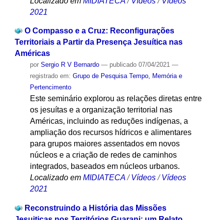
Localizado em
MIDIATECA
/
Vídeos
/
Vídeos
2021
O Compasso e a Cruz: Reconfigurações
Territoriais a Partir da Presença Jesuítica nas
Américas
por
Sergio R V Bernardo
—
publicado
07/04/2021
—
registrado em:
Grupo de Pesquisa Tempo, Memória e
Pertencimento
Este seminário explorou as relações diretas entre
os jesuítas e a organização territorial nas
Américas, incluindo as reduções indígenas, a
ampliação dos recursos hídricos e alimentares
para grupos maiores assentados em novos
núcleos e a criação de redes de caminhos
integrados, baseados em núcleos urbanos.
Localizado em
MIDIATECA
/
Vídeos
/
Vídeos
2021
Reconstruindo a História das Missões
Jesuiticas nos Territórios Guarani: um Relato