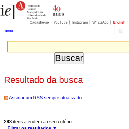
Ir
Ferramentas
Seções
para
Pessoais
o
conteúdo.
|
Cadastre-se
YouTube
Instagram
WhatsApp
English
Ir
para
menu
a
navegação
Resultado da busca
Assinar um RSS sempre atualizado.
283
itens atendem ao seu critério.
Filtrar os resultados