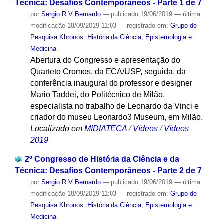
Técnica: Desafios Contemporâneos - Parte 1 de 7
por
Sergio R V Bernardo
—
publicado
19/06/2019
—
última
modificação
18/09/2019 11:03
— registrado em:
Grupo de
Pesquisa Khronos: História da Ciência, Epistemologia e
Medicina
Abertura do Congresso e apresentação do
Quarteto Cromos, da ECA/USP, seguida, da
conferência inaugural do professor e designer
Mario Taddei, do Politécnico de Milão,
especialista no trabalho de Leonardo da Vinci e
criador do museu Leonardo3 Museum, em Milão.
Localizado em
MIDIATECA
/
Vídeos
/
Vídeos
2019
2º Congresso de História da Ciência e da
Técnica: Desafios Contemporâneos - Parte 2 de 7
por
Sergio R V Bernardo
—
publicado
19/06/2019
—
última
modificação
18/09/2019 11:03
— registrado em:
Grupo de
Pesquisa Khronos: História da Ciência, Epistemologia e
Medicina