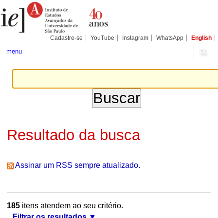
Ir
Ferramentas
Seções
para
Pessoais
o
conteúdo.
|
Cadastre-se
YouTube
Instagram
WhatsApp
English
Ir
para
menu
a
navegação
Resultado da busca
Assinar um RSS sempre atualizado.
185
itens atendem ao seu critério.
Filtrar os resultados