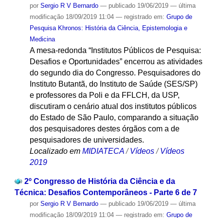
por
Sergio R V Bernardo
—
publicado
19/06/2019
—
última
modificação
18/09/2019 11:04
— registrado em:
Grupo de
Pesquisa Khronos: História da Ciência, Epistemologia e
Medicina
A mesa-redonda “Institutos Públicos de Pesquisa:
Desafios e Oportunidades” encerrou as atividades
do segundo dia do Congresso. Pesquisadores do
Instituto Butantã, do Instituto de Saúde (SES/SP)
e professores da Poli e da FFLCH, da USP,
discutiram o cenário atual dos institutos públicos
do Estado de São Paulo, comparando a situação
dos pesquisadores destes órgãos com a de
pesquisadores de universidades.
Localizado em
MIDIATECA
/
Vídeos
/
Vídeos
2019
2º Congresso de História da Ciência e da
Técnica: Desafios Contemporâneos - Parte 6 de 7
por
Sergio R V Bernardo
—
publicado
19/06/2019
—
última
modificação
18/09/2019 11:04
— registrado em:
Grupo de