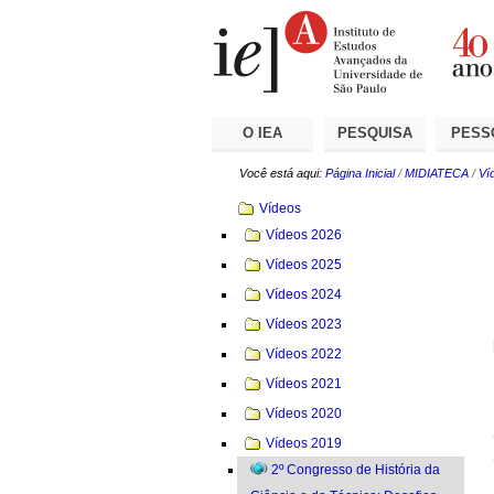
Ir
Ferramentas
Seções
para
Pessoais
o
conteúdo.
|
Ir
para
a
O IEA
PESQUISA
PESS
navegação
Você está aqui:
Página Inicial
/
MIDIATECA
/
Ví
Navegação
Vídeos
Vídeos 2026
Vídeos 2025
Vídeos 2024
Vídeos 2023
Vídeos 2022
Vídeos 2021
Vídeos 2020
Vídeos 2019
2º Congresso de História da