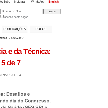
YouTube
Instagram
WhatsApp
English
apenas nesta seção
a…
PUBLICAÇÕES
POLOS
âneos - Parte 5 de 7
ia e da Técnica:
5 de 7
/09/2019 11:04
a: Desafios e
undo dia do Congresso.
o de Saúde (SES/SP) e