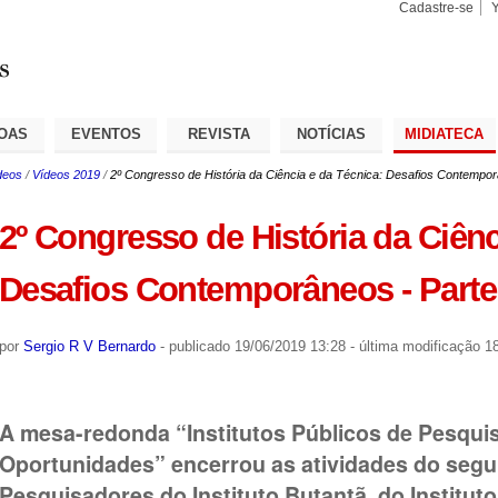
Cadastre-se
Busca
Busca
Avançad
OAS
EVENTOS
REVISTA
NOTÍCIAS
MIDIATECA
deos
/
Vídeos 2019
/
2º Congresso de História da Ciência e da Técnica: Desafios Contempor
2º Congresso de História da Ciênc
Desafios Contemporâneos - Parte 
por
Sergio R V Bernardo
-
publicado
19/06/2019 13:28
-
última modificação
18
A mesa-redonda “Institutos Públicos de Pesquis
Oportunidades” encerrou as atividades do seg
Pesquisadores do Instituto Butantã, do Institut