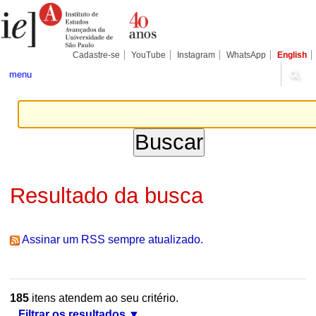
Ir
Ferramentas
Seções
para
Pessoais
o
conteúdo.
|
Cadastre-se
YouTube
Instagram
WhatsApp
English
Ir
para
menu
a
navegação
Resultado da busca
Assinar um RSS sempre atualizado.
185
itens atendem ao seu critério.
Filtrar os resultados