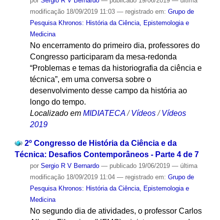
por
Sergio R V Bernardo
—
publicado
19/06/2019
—
última
modificação
18/09/2019 11:03
— registrado em:
Grupo de
Pesquisa Khronos: História da Ciência, Epistemologia e
Medicina
No encerramento do primeiro dia, professores do
Congresso participaram da mesa-redonda
“Problemas e temas da historiografia da ciência e
técnica”, em uma conversa sobre o
desenvolvimento desse campo da história ao
longo do tempo.
Localizado em
MIDIATECA
/
Vídeos
/
Vídeos
2019
2º Congresso de História da Ciência e da
Técnica: Desafios Contemporâneos - Parte 4 de 7
por
Sergio R V Bernardo
—
publicado
19/06/2019
—
última
modificação
18/09/2019 11:04
— registrado em:
Grupo de
Pesquisa Khronos: História da Ciência, Epistemologia e
Medicina
No segundo dia de atividades, o professor Carlos