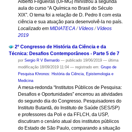
Alberto Filgueiras (UFMG) ministrou a segunda
aula do curso “A Química no Brasil do Século
XIX”. O tema foi a relação de D. Pedro II com esta
ciência e sua atuação para desenvolvê-la no país.
Localizado em
MIDIATECA
/
Vídeos
/
Vídeos
2019
2º Congresso de História da Ciência e da
Técnica: Desafios Contemporâneos - Parte 5 de 7
por
Sergio R V Bernardo
—
publicado
19/06/2019
—
última
modificação
18/09/2019 11:04
— registrado em:
Grupo de
Pesquisa Khronos: História da Ciência, Epistemologia e
Medicina
A mesa-redonda “Institutos Públicos de Pesquisa:
Desafios e Oportunidades” encerrou as atividades
do segundo dia do Congresso. Pesquisadores do
Instituto Butantã, do Instituto de Saúde (SES/SP)
e professores da Poli e da FFLCH, da USP,
discutiram o cenário atual dos institutos públicos
do Estado de São Paulo, comparando a situação