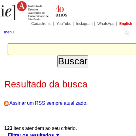
Ir
Ferramentas
Seções
para
Pessoais
o
conteúdo.
|
Cadastre-se
YouTube
Instagram
WhatsApp
English
Ir
para
menu
a
navegação
Resultado da busca
Assinar um RSS sempre atualizado.
123
itens atendem ao seu critério.
Filtrar os resultados