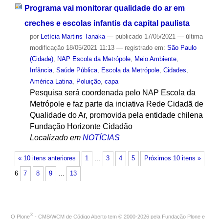
Programa vai monitorar qualidade do ar em
creches e escolas infantis da capital paulista
por
Letícia Martins Tanaka
—
publicado
17/05/2021
—
última
modificação
18/05/2021 11:13
— registrado em:
São Paulo
(Cidade)
,
NAP Escola da Metrópole
,
Meio Ambiente
,
Infância
,
Saúde Pública
,
Escola da Metrópole
,
Cidades
,
América Latina
,
Poluição
,
capa
Pesquisa será coordenada pelo NAP Escola da
Metrópole e faz parte da inciativa Rede Cidadã de
Qualidade do Ar, promovida pela entidade chilena
Fundação Horizonte Cidadão
Localizado em
NOTÍCIAS
« 10 itens anteriores
1
…
3
4
5
Próximos 10 itens »
6
7
8
9
…
13
®
O
Plone
- CMS/WCM de Código Aberto
tem
©
2000-2026 pela
Fundação Plone
e