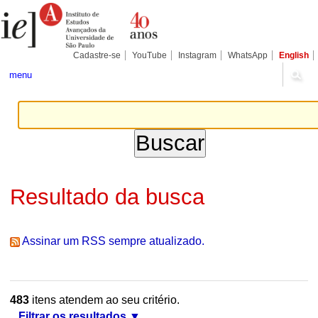
Ir
Ferramentas
Seções
para
Pessoais
o
conteúdo.
|
Cadastre-se
YouTube
Instagram
WhatsApp
English
Ir
para
menu
a
navegação
Resultado da busca
Assinar um RSS sempre atualizado.
483
itens atendem ao seu critério.
Filtrar os resultados