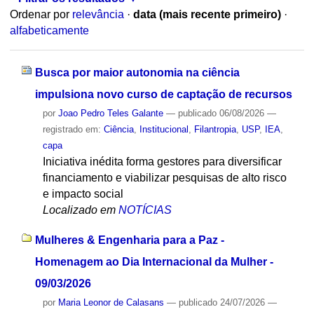
Ordenar por
relevância
·
data (mais recente primeiro)
·
alfabeticamente
Busca por maior autonomia na ciência
impulsiona novo curso de captação de recursos
por
Joao Pedro Teles Galante
—
publicado
06/08/2026
—
registrado em:
Ciência
,
Institucional
,
Filantropia
,
USP
,
IEA
,
capa
Iniciativa inédita forma gestores para diversificar
financiamento e viabilizar pesquisas de alto risco
e impacto social
Localizado em
NOTÍCIAS
Mulheres & Engenharia para a Paz -
Homenagem ao Dia Internacional da Mulher -
09/03/2026
por
Maria Leonor de Calasans
—
publicado
24/07/2026
—