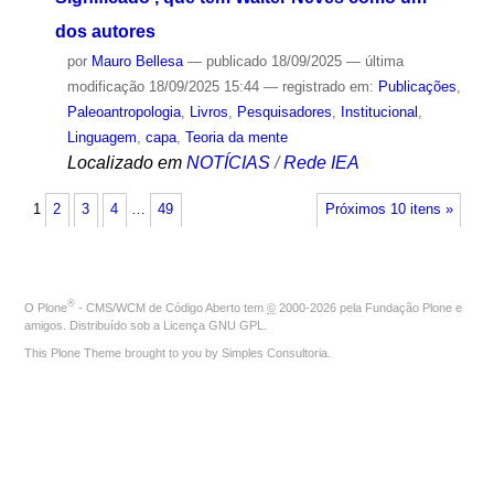
dos autores
por
Mauro Bellesa
—
publicado
18/09/2025
—
última
modificação
18/09/2025 15:44
— registrado em:
Publicações
,
Paleoantropologia
,
Livros
,
Pesquisadores
,
Institucional
,
Linguagem
,
capa
,
Teoria da mente
Localizado em
NOTÍCIAS
/
Rede IEA
1
2
3
4
…
49
Próximos 10 itens »
®
O
Plone
- CMS/WCM de Código Aberto
tem
©
2000-2026 pela
Fundação Plone
e
amigos. Distribuído sob a
Licença GNU GPL
.
This Plone Theme brought to you by
Simples Consultoria
.