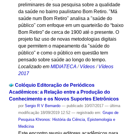
preliminares de sua pesquisa sobre a qualidade
da saúde no bairro paulistano Bom Retiro. "Má
saúde num Bom Retiro" analisa a "saúde do
público" com enfoque em um quarteirão do “baixo
Bom Retiro” de cerca de 1900 até o presente. O
projeto faz uso de novas metodologias digitais
que permitem o mapeamento da "saúde do
público" e como o público em questão tem
pensado sobre saúde ao longo do tempo.
Localizado em
MIDIATECA
/
Vídeos
/
Vídeos
2017
Colóquio Editoração de Periódicos
Acadêmicos: a Relação entre a Produção do
Conhecimento e os Novos Suportes Eletrônicos
por
Sergio R V Bernardo
—
publicado
10/07/2017
—
última
modificação
18/09/2019 12:52
— registrado em:
Grupo de
Pesquisa Khronos: História da Ciência, Epistemologia e
Medicina
Este encontro reuniu editores acadêmicos para