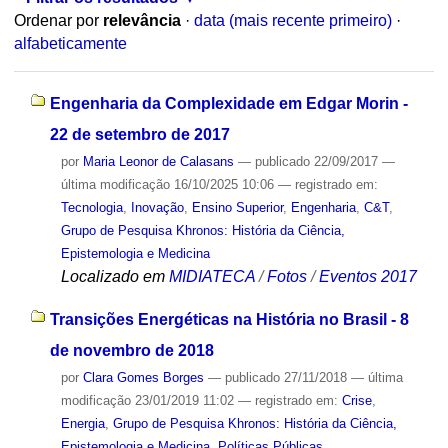
Ordenar por
relevância
·
data (mais recente primeiro)
·
alfabeticamente
Engenharia da Complexidade em Edgar Morin -
22 de setembro de 2017
por
Maria Leonor de Calasans
—
publicado
22/09/2017
—
última modificação
16/10/2025 10:06
— registrado em:
Tecnologia
,
Inovação
,
Ensino Superior
,
Engenharia
,
C&T
,
Grupo de Pesquisa Khronos: História da Ciência,
Epistemologia e Medicina
Localizado em
MIDIATECA
/
Fotos
/
Eventos 2017
Transições Energéticas na História no Brasil - 8
de novembro de 2018
por
Clara Gomes Borges
—
publicado
27/11/2018
—
última
modificação
23/01/2019 11:02
— registrado em:
Crise
,
Energia
,
Grupo de Pesquisa Khronos: História da Ciência,
Epistemologia e Medicina
,
Políticas Públicas