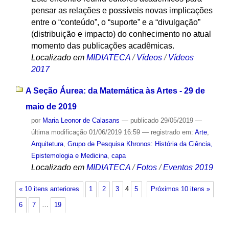
pensar as relações e possíveis novas implicações
entre o “conteúdo”, o “suporte” e a “divulgação”
(distribuição e impacto) do conhecimento ​no atual
momento das publicações acadêmicas.
Localizado em
MIDIATECA
/
Vídeos
/
Vídeos
2017
A Seção Áurea: da Matemática às Artes - 29 de
maio de 2019
por
Maria Leonor de Calasans
—
publicado
29/05/2019
—
última modificação
01/06/2019 16:59
— registrado em:
Arte
,
Arquitetura
,
Grupo de Pesquisa Khronos: História da Ciência,
Epistemologia e Medicina
,
capa
Localizado em
MIDIATECA
/
Fotos
/
Eventos 2019
« 10 itens anteriores
1
2
3
4
5
Próximos 10 itens »
6
7
…
19