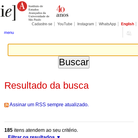
Ir
Ferramentas
Seções
para
Pessoais
o
conteúdo.
|
Cadastre-se
YouTube
Instagram
WhatsApp
English
Ir
para
menu
a
navegação
Resultado da busca
Assinar um RSS sempre atualizado.
185
itens atendem ao seu critério.
Filtrar os resultados