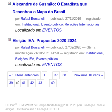
Alexandre de Gusmão: O Estadista que
Desenhou o Mapa do Brasil
por
Rafael Borsanelli
—
publicado
27/11/2019
— registrado
em:
Institucional
,
Evento público
,
Relações Internacionais
Localizado em
EVENTOS
Eleição IEA: Propostas 2020-2024
por
Rafael Borsanelli
—
publicado
27/02/2020
—
última
modificação
21/10/2021 14:50
— registrado em:
Institucional
,
Eleições IEA
,
Evento público
Localizado em
EVENTOS
« 10 itens anteriores
1
…
37
38
Próximos 10 itens »
39
40
41
42
43
…
49
®
O
Plone
- CMS/WCM de Código Aberto
tem
©
2000-2026 pela
Fundação Plone
e
amigos. Distribuído sob a
Licença GNU GPL
.