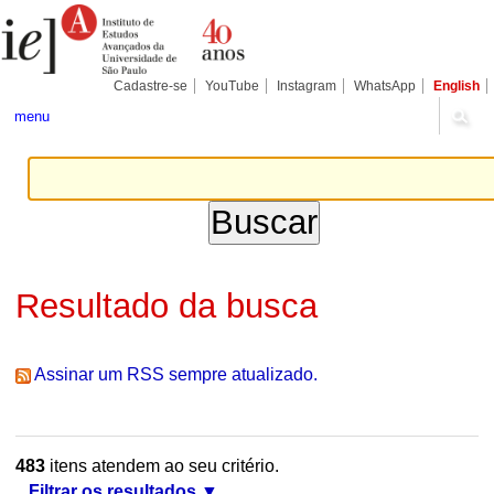
Ir
Ferramentas
Seções
para
Pessoais
o
conteúdo.
|
Cadastre-se
YouTube
Instagram
WhatsApp
English
Ir
para
menu
a
navegação
Resultado da busca
Assinar um RSS sempre atualizado.
483
itens atendem ao seu critério.
Filtrar os resultados