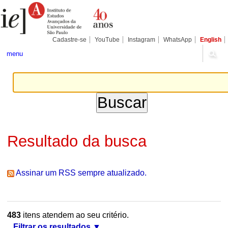
Ir
Ferramentas
Seções
para
Pessoais
o
conteúdo.
|
Cadastre-se
YouTube
Instagram
WhatsApp
English
Ir
para
menu
a
navegação
Resultado da busca
Assinar um RSS sempre atualizado.
483
itens atendem ao seu critério.
Filtrar os resultados