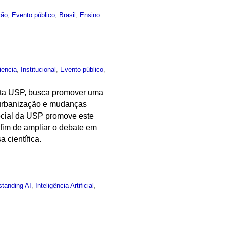
ção
,
Evento público
,
Brasil
,
Ensino
iencia
,
Institucional
,
Evento público
,
vista USP, busca promover uma
o, urbanização e mudanças
ocial da USP promove este
a fim de ampliar o debate em
 científica.
standing AI
,
Inteligência Artificial
,