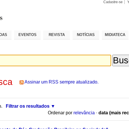
Cadastre-se
Busca
Busca
Avançad
OAS
EVENTOS
REVISTA
NOTÍCIAS
MIDIATECA
sca
Assinar um RSS sempre atualizado.
o.
Filtrar os resultados
Ordenar por
relevância
·
data (mais rec