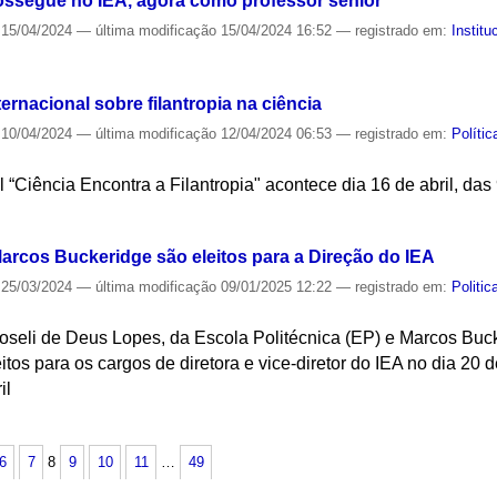
ossegue no IEA, agora como professor sênior
15/04/2024
—
última modificação
15/04/2024 16:52
— registrado em:
Institu
S
ernacional sobre filantropia na ciência
10/04/2024
—
última modificação
12/04/2024 06:53
— registrado em:
Políti
 “Ciência Encontra a Filantropia" acontece dia 16 de abril, das
S
arcos Buckeridge são eleitos para a Direção do IEA
25/03/2024
—
última modificação
09/01/2025 12:22
— registrado em:
Politi
Roseli de Deus Lopes, da Escola Politécnica (EP) e Marcos Bucke
eitos para os cargos de diretora e vice-diretor do IEA no dia 2
il
S
6
7
8
9
10
11
…
49