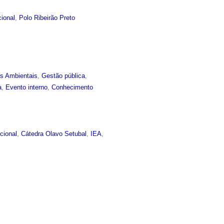
cional
,
Polo Ribeirão Preto
as Ambientais
,
Gestão pública
,
a
,
Evento interno
,
Conhecimento
ucional
,
Cátedra Olavo Setubal
,
IEA
,