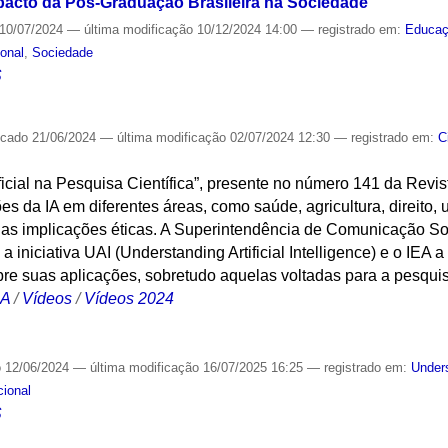
acto da Pós-Graduação Brasileira na Sociedade"
10/07/2024
—
última modificação
10/12/2024 14:00
— registrado em:
Educa
ional
,
Sociedade
S
icado
21/06/2024
—
última modificação
02/07/2024 12:30
— registrado em:
C
tificial na Pesquisa Científica”, presente no número 141 da Re
ões da IA em diferentes áreas, como saúde, agricultura, direit
uas implicações éticas. A Superintendência de Comunicação S
 iniciativa UAI (Understanding Artificial Intelligence) e o IEA 
obre suas aplicações, sobretudo aquelas voltadas para a pesquisa
CA
/
Vídeos
/
Vídeos 2024
o
12/06/2024
—
última modificação
16/07/2025 16:25
— registrado em:
Under
cional
S