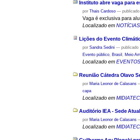
Instituto abre vaga para e
por
Thais Cardoso
—
publicado
Vaga é exclusiva para alu
Localizado em
NOTÍCIA
Lições do Evento Climáti
por
Sandra Sedini
—
publicado
Evento público
,
Brasil
,
Meio Am
Localizado em
EVENTO
Reunião Cátedra Olavo Se
por
Maria Leonor de Calasans
capa
Localizado em
MIDIATE
Auditório IEA - Sede Atual
por
Maria Leonor de Calasans
Localizado em
MIDIATE