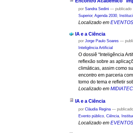
Encontro Acadêmico "Imp
por
Sandra Sedini
—
publicado
Superior
,
Agenda 2030
,
Instituc
Localizado em
EVENTO
IA e a Ciência
por
Jorge Paulo Soares
—
publ
Inteligência Artificial
O dossiê “Inteligência Ar
reflexão sobre as aplicaç
climáticas, assim como s
encontro em parceria com a
torno do tema e refletir s
Localizado em
MIDIATE
IA e a Ciência
por
Cláudia Regina
—
publicad
Evento público
,
Ciência
,
Institu
Localizado em
EVENTO