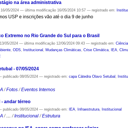
stágio na área administrativa
16/05/2024
—
última modificação
16/05/2024 10:57
— registrado em:
Institu
nos USP e inscrições vão até o dia 9 de junho
S
co Extremo no Rio Grande do Sul para o Brasil
13/05/2024
—
última modificação
12/06/2024 09:43
— registrado em:
Ciênci
biente
,
ODS
,
Institucional
,
Mudanças Climáticas
,
Crise Climática
,
IEA
,
Clim
S
tubal - 07/05/2024
—
publicado
08/05/2024
— registrado em:
capa Cátedra Olavo Setubal
,
Instit
CA
/
Fotos
/
Eventos Internos
 - andar térreo
—
publicado
08/05/2024
— registrado em:
IEA
,
Infraestrutura
,
Institucional
CA
/
…
/
Institucional
/
Estrutura