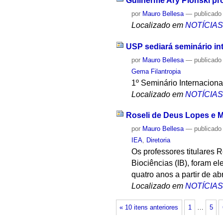
Guilherme Ary Plonski pr
por
Mauro Bellesa
—
publicado
Localizado em
NOTÍCIA
USP sediará seminário int
por
Mauro Bellesa
—
publicado
Gema Filantropia
1º Seminário Internacional
Localizado em
NOTÍCIA
Roseli de Deus Lopes e M
por
Mauro Bellesa
—
publicado
IEA
,
Diretoria
Os professores titulares 
Biociências (IB), foram el
quatro anos a partir de abr
Localizado em
NOTÍCIA
« 10 itens anteriores
1
…
5