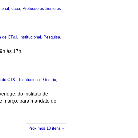
cional
,
capa
,
Professores Seniores
ca de CT&I
,
Institucional
,
Pesquisa
,
 9h às 17h.
ca de CT&I
,
Institucional
,
Gestão
,
ridge, do Instituto de
0 de março, para mandato de
Próximos 10 itens »