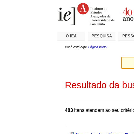
Ir
Ferramentas
Seções
para
Pessoais
o
conteúdo.
|
Ir
para
a
O IEA
PESQUISA
PESS
navegação
Você está aqui:
Página Inicial
Resultado da bu
483
itens atendem ao seu critéri